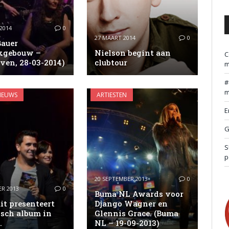
2014
0
27 MAART 2014
0
Bauer
kgebouw –
Nielson begint aan
C
ven, 28-03-2014)
clubtour
m
m
IEUWS
ARTIESTEN
E
G
S
p
20 SEPTEMBER 2013
0
R 2013
0
Buma NL Awards voor
it presenteert
Django Wagner en
isch album in
Glennis Grace. (Buma
.
NL – 19-09-2013)