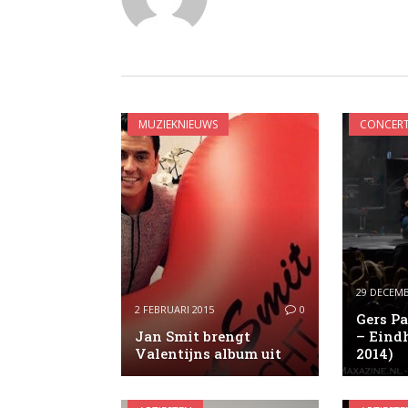
MUZIEKNIEUWS
CONCERT
29 DECEMB
2 FEBRUARI 2015
0
Gers Pa
Jan Smit brengt
– Eindh
Valentijns album uit
2014)