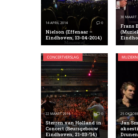
30 MAART 
14 APRIL 2014
0
Frans 
Nielson (Effenaar –
(Muzie
Eindhoven, 13-04-2014)
Eindho
CONCERTVERSLAG
MUZIEKN
22 MAART 2014
0
25 OKTOBE
Sterren van Holland in
Jan Sm
Concert (Beursgebouw
akoest
Eindhoven, 21-03-’14)
Drunen