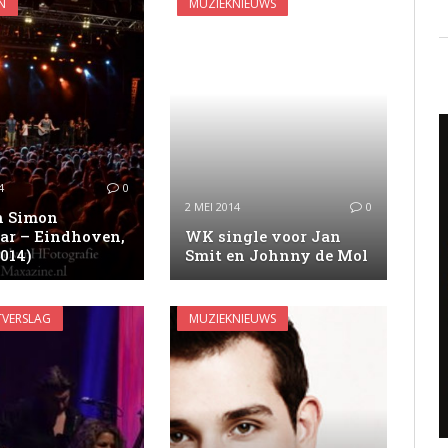
N
MUZIEKNIEUWS
4
0
2 MEI 2014
0
n Simon
aar – Eindhoven,
WK single voor Jan
014)
Smit en Johnny de Mol
VERSLAG
MUZIEKNIEUWS