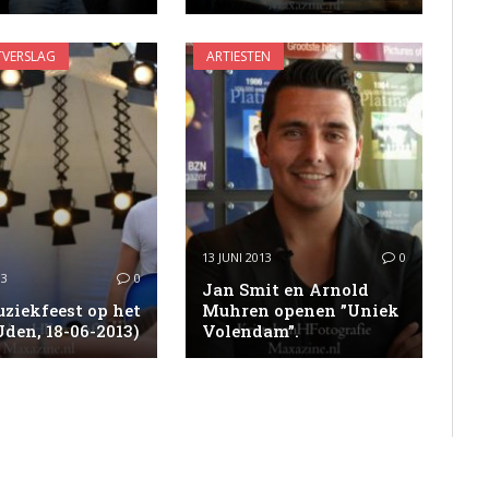
VERSLAG
ARTIESTEN
13 JUNI 2013
0
13
0
Jan Smit en Arnold
ziekfeest op het
Muhren openen ”Uniek
Uden, 18-06-2013)
Volendam”.