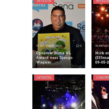
ARTIESTEN
ARTIESTE
19 SEPTEMBER 2014
0
10 MEI 201
Opnieuw Buma NL
Nick e
Award voor Django
(Effen
Wagner
09-05-2
ARTIESTEN
CONCERT