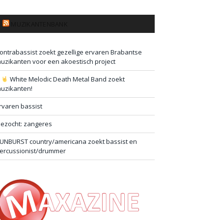
MUZIKANTENBANK
ontrabassist zoekt gezellige ervaren Brabantse
uzikanten voor een akoestisch project
#
White Melodic Death Metal Band zoekt
uzikanten!
rvaren bassist
ezocht: zangeres
UNBURST country/americana zoekt bassist en
ercussionist/drummer