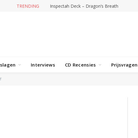
TRENDING
3JS naar AFAS Live
rslagen
Interviews
CD Recensies
Prijsvragen
f