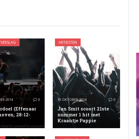
VERSLAG
ARTIESTEN
ER 2014
0
10 OKTOBER 2014
0
rdoel (Effenaar
Jan Smit scoort 21ste
oven, 28-12-
nummer 1 hit met
Kraantje Pappie