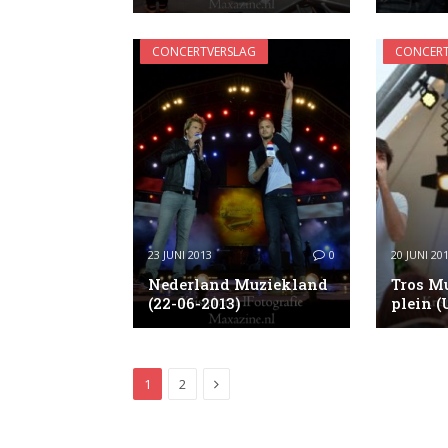
CONCERTVERSLAG
CONCERT
23 JUNI 2013
0
20 JUNI 20
Nederland Muziekland
Tros Mu
(22-06-2013)
plein (
Next
1
2