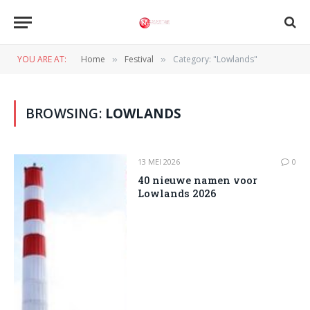
YOU ARE AT:
Home
Festival
Category: "Lowlands"
»
»
BROWSING:
LOWLANDS
13 MEI 2026
0
40 nieuwe namen voor
Lowlands 2026