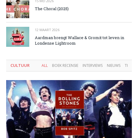
15 MEI 2026
The Choral (2025)
12 MAART 2026
Aardman brengt Wallace & Gromit tot leven in
Londense Lightroom
CULTUUR
ALL
BOEK RECENSIE
INTERVIEWS
NIEUWS
THEAT