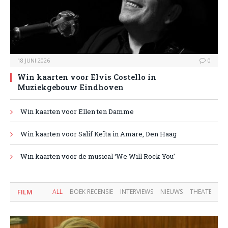
18 JUNI 2026
0
Win kaarten voor Elvis Costello in
Muziekgebouw Eindhoven
Win kaarten voor Ellen ten Damme
Win kaarten voor Salif Keïta in Amare, Den Haag
Win kaarten voor de musical ‘We Will Rock You’
FILM
ALL
BOEK RECENSIE
INTERVIEWS
NIEUWS
THEATERVOO