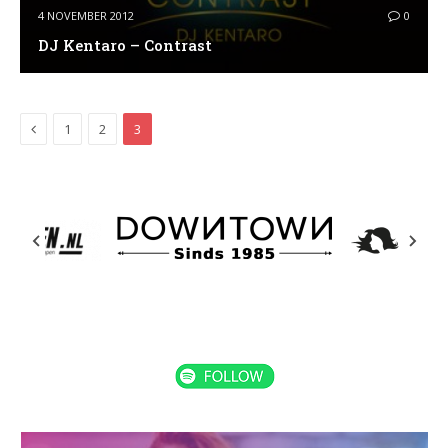
4 NOVEMBER 2012
0
DJ Kentaro – Contrast
Previous
1
2
3