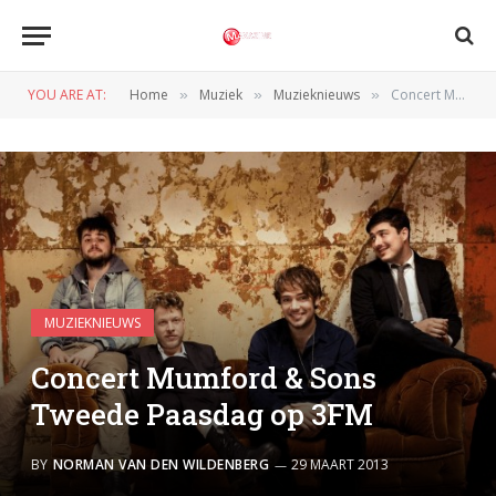
YOU ARE AT:
Home
Muziek
Muzieknieuws
Concert Mumford & Sons Tweede Paasdag op 3FM
»
»
»
MUZIEKNIEUWS
Concert Mumford & Sons
Tweede Paasdag op 3FM
BY
NORMAN VAN DEN WILDENBERG
29 MAART 2013