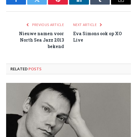
Facebook
Twitter
Pinterest
LinkedIn
Tumblr
Email
PREVIOUS ARTICLE
NEXT ARTICLE
Nieuwe namen voor
Eva Simons ook op XO
North Sea Jazz 2013
Live
bekend
RELATED
POSTS