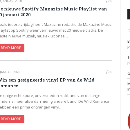
0 JANUARI 2020
0
e nieuwe Spotify Maxazine Music Playlist van
0 januari 2020
oals iedere vrijdag heeft Maxazine redactie de Maxazine Music
laylist op Spotify weer vernieuwd met 20 nieuwe tracks. De
G
este nieuwe muziek, muziek uit onze…
B
j
READ MORE
T
p
 JANUARI 2020
0
G
in een gesigneerde vinyl EP van de Wild
M
Romance
I
e enige echte pure, onversneden rockband van de lange
anden is meer alive dan menig andere band. De Wild Romance
ebben een prima ontvangen vinyl…
READ MORE