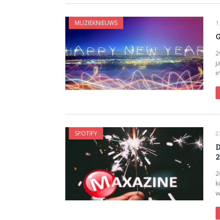
MUZIEKNIEUWS
1
G
2
j
i
SPOTIFY
2
D
2
2
k
w