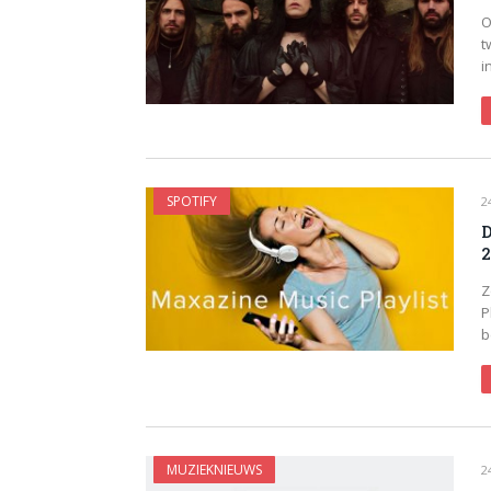
O
t
i
SPOTIFY
2
D
2
Z
P
b
MUZIEKNIEUWS
2