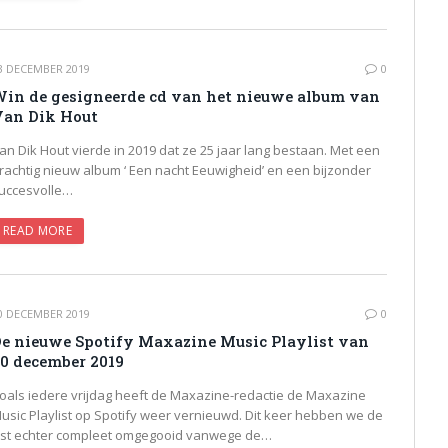
3 DECEMBER 2019
0
in de gesigneerde cd van het nieuwe album van
an Dik Hout
an Dik Hout vierde in 2019 dat ze 25 jaar lang bestaan. Met een
rachtig nieuw album ‘ Een nacht Eeuwigheid’ en een bijzonder
uccesvolle…
READ MORE
0 DECEMBER 2019
0
e nieuwe Spotify Maxazine Music Playlist van
0 december 2019
oals iedere vrijdag heeft de Maxazine-redactie de Maxazine
usic Playlist op Spotify weer vernieuwd. Dit keer hebben we de
ijst echter compleet omgegooid vanwege de…