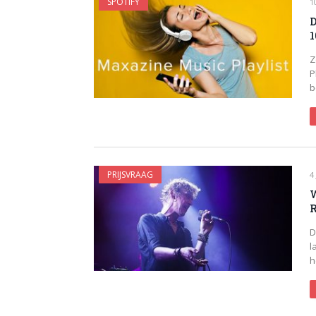
SPOTIFY
1
D
1
Z
P
b
PRIJSVRAAG
4
W
D
l
h