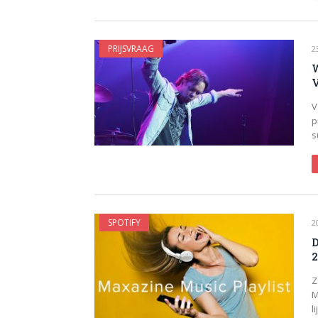
PRIJSVRAAG
2
W
V
V
p
s
SPOTIFY
2
D
2
Z
M
l