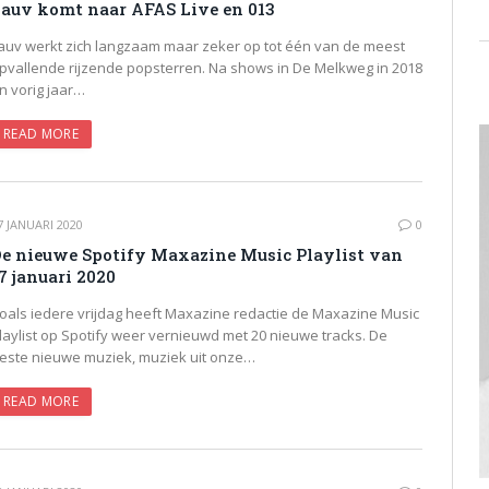
auv komt naar AFAS Live en 013
auv werkt zich langzaam maar zeker op tot één van de meest
pvallende rijzende popsterren. Na shows in De Melkweg in 2018
n vorig jaar…
READ MORE
7 JANUARI 2020
0
e nieuwe Spotify Maxazine Music Playlist van
7 januari 2020
oals iedere vrijdag heeft Maxazine redactie de Maxazine Music
laylist op Spotify weer vernieuwd met 20 nieuwe tracks. De
este nieuwe muziek, muziek uit onze…
READ MORE