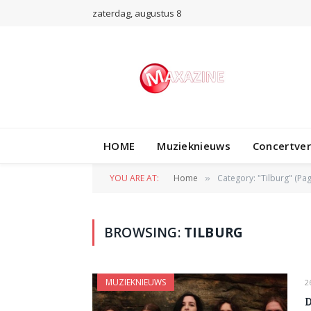
zaterdag, augustus 8
HOME
Muzieknieuws
Concertve
YOU ARE AT:
Home
Category: "Tilburg" (Pag
»
BROWSING:
TILBURG
MUZIEKNIEUWS
2
D