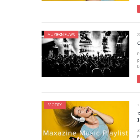
MUZIEKNIEUWS
2
C
P
p
b
SPOTIFY
1
D
1
Z
P