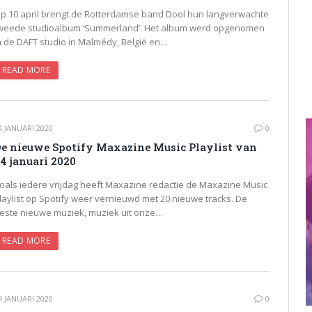
p 10 april brengt de Rotterdamse band Dool hun langverwachte
weede studioalbum ‘Summerland’. Het album werd opgenomen
n de DAFT studio in Malmédy, België en…
READ MORE
4 JANUARI 2020
0
e nieuwe Spotify Maxazine Music Playlist van
4 januari 2020
oals iedere vrijdag heeft Maxazine redactie de Maxazine Music
laylist op Spotify weer vernieuwd met 20 nieuwe tracks. De
este nieuwe muziek, muziek uit onze…
READ MORE
4 JANUARI 2020
0