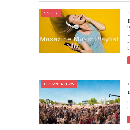
SPOTIFY
3
D
j
Z
P
b
BRABANT NIEUWS
1
D
B
n