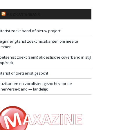
MUZIKANTENBANK
itarist zoekt band of nieuw project!
eginner gitarist zoekt muzikanten om mee te
ammen.
oetsenist zoekt (semi) akoestische coverband in stijl
op/rock
itarist of toetsenist gezocht
uzikanten en vocalisten gezocht voor de
nnerVerse-band — landelijk