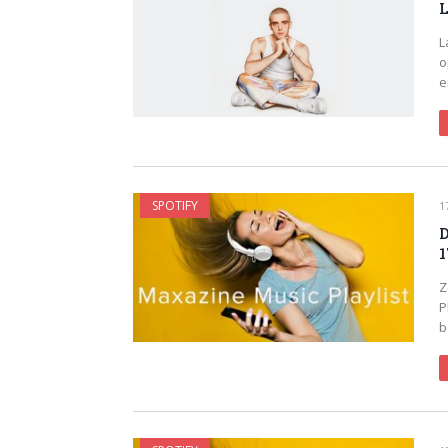
L
L
o
e
SPOTIFY
1
D
1
Z
P
b