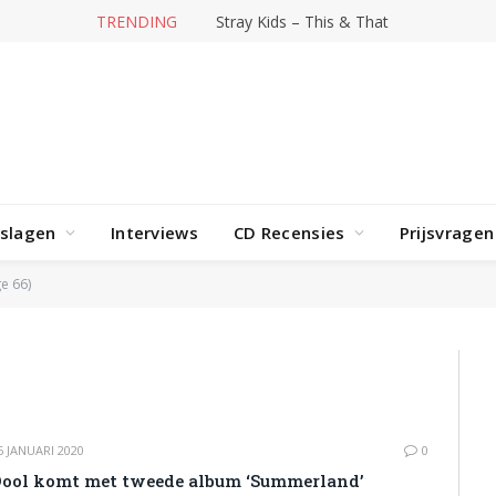
TRENDING
Hit-producer William Orbit overleden
rslagen
Interviews
CD Recensies
Prijsvragen
e 66)
6 JANUARI 2020
0
ool komt met tweede album ‘Summerland’