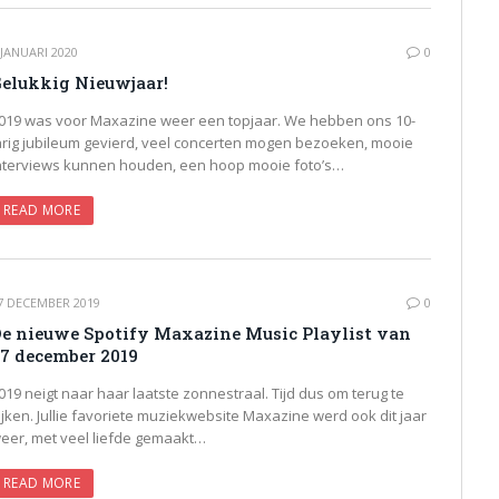
 JANUARI 2020
0
elukkig Nieuwjaar!
019 was voor Maxazine weer een topjaar. We hebben ons 10-
arig jubileum gevierd, veel concerten mogen bezoeken, mooie
nterviews kunnen houden, een hoop mooie foto’s…
READ MORE
7 DECEMBER 2019
0
e nieuwe Spotify Maxazine Music Playlist van
7 december 2019
019 neigt naar haar laatste zonnestraal. Tijd dus om terug te
ijken. Jullie favoriete muziekwebsite Maxazine werd ook dit jaar
eer, met veel liefde gemaakt…
READ MORE