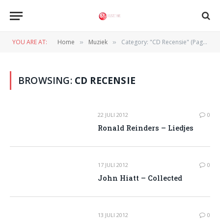
YOU ARE AT:
Home
Muziek
Category: "CD Recensie" (Page 204)
»
»
BROWSING:
CD RECENSIE
22 JULI 2012
0
Ronald Reinders – Liedjes
17 JULI 2012
0
John Hiatt – Collected
13 JULI 2012
0