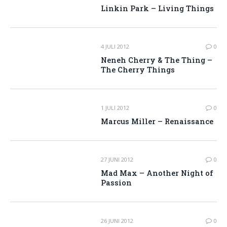
Linkin Park – Living Things
4 JULI 2012
0
Neneh Cherry & The Thing –
The Cherry Things
1 JULI 2012
0
Marcus Miller – Renaissance
27 JUNI 2012
0
Mad Max – Another Night of
Passion
26 JUNI 2012
0