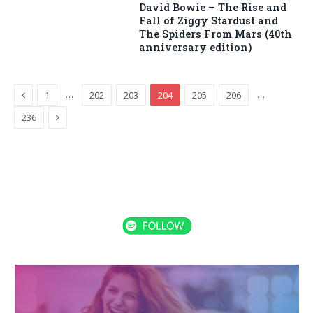
David Bowie – The Rise and
Fall of Ziggy Stardust and
The Spiders From Mars (40th
anniversary edition)
Previous
…
…
1
202
203
204
205
206
Next
236