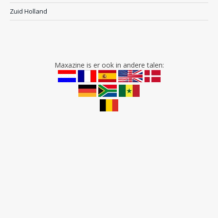
Zuid Holland
Maxazine is er ook in andere talen: