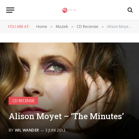
YOU ARE AT:
Home
Muziek
CD Recensie
Alison Moyet – ‘The Minutes’
»
»
»
CD RECENSIE
Alison Moyet – ‘The Minutes’
BY
WIL WANDER
3 JUNI 2013