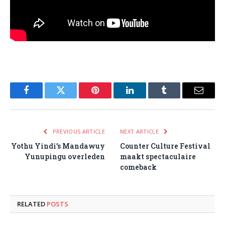
Facebook
Twitter
Pinterest
LinkedIn
Tumblr
Email
PREVIOUS ARTICLE
NEXT ARTICLE
Yothu Yindi’s Mandawuy
Counter Culture Festival
Yunupingu overleden
maakt spectaculaire
comeback
RELATED
POSTS