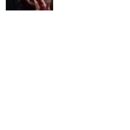
5 OKTOBER 2019
0
Y&T viert jubileum in Hedon