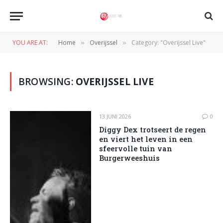
YOU ARE AT:
Home
Overijssel
Category: "Overijssel Live"
»
»
BROWSING:
OVERIJSSEL LIVE
13 JUNI 2026
0
Diggy Dex trotseert de regen
en viert het leven in een
sfeervolle tuin van
Burgerweeshuis