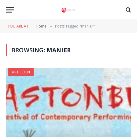
YOU ARE AT:
Home
Posts Tagged "manier"
»
BROWSING:
MANIER
ARTIESTEN