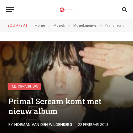
YOU ARE AT:
Home
Muziek
Muzieknieuws
Primal Scream komt met nieuw album
»
»
»
MUZIEKNIEUWS
Primal Scream komt met
nieuw album
BY
NORMAN VAN DEN WILDENBERG
22 FEBRUARI 2013