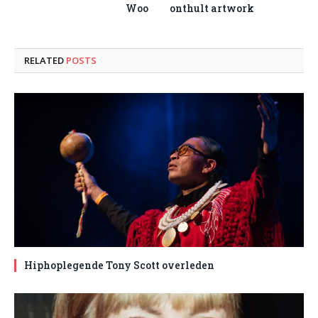
Woo
onthult artwork
RELATED
POSTS
Hiphoplegende Tony Scott overleden