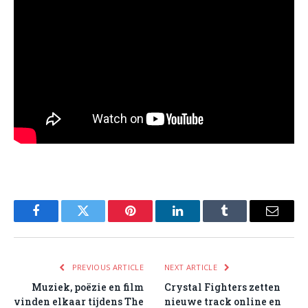
Facebook
Twitter
Pinterest
LinkedIn
Tumblr
Email
PREVIOUS ARTICLE
NEXT ARTICLE
Muziek, poëzie en film
Crystal Fighters zetten
vinden elkaar tijdens The
nieuwe track online en