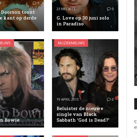
3
0
23 MEI 2013
0
 Doorson toont
e kant op derde
G. Love op 30 juni solo
in Paradiso
IEUWS
MUZIEKNIEUWS
19 APRIL 2013
0
Beluister de nieuwe
0
single van Black
an Bowie
Sabbath ‘God is Dead?’
C
m