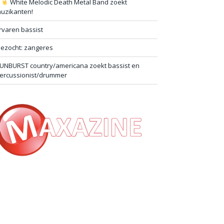
#
White Melodic Death Metal Band zoekt
uzikanten!
rvaren bassist
ezocht: zangeres
UNBURST country/americana zoekt bassist en
ercussionist/drummer