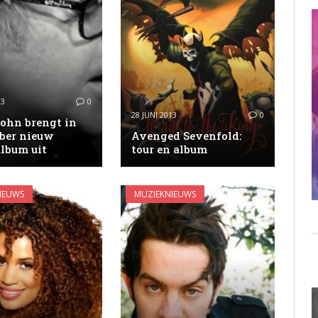
13
0
28 JUNI 2013
0
John brengt in
ber nieuw
Avenged Sevenfold:
album uit
tour en album
IEUWS
MUZIEKNIEUWS