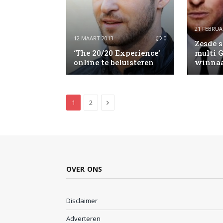
21 FEBRUA
12 MAART 2013
0
Zesde 
‘The 20/20 Experience’
multi 
online te beluisteren
winnaa
Next
1
2
OVER ONS
Disclaimer
Adverteren