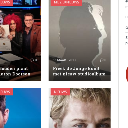
IEUWS
MUZIEKNIEUWS
m
E
G
S
p
13
0
13 MAART 2013
0
Gouden plaat
Freek de Jonge komt
haron Doorson
met nieuw studioalbum
IEUWS
NIEUWS