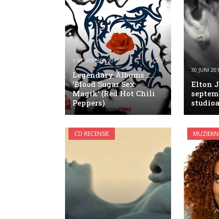
1 NOVEMBER 2017
0
30 JUNI 20
Legendary Albums …..
‘Blood Sugar Sex
Elton 
Magik’ (Red Hot Chili
septem
Peppers)
studio
CD RECENSIE
MUZIEKN