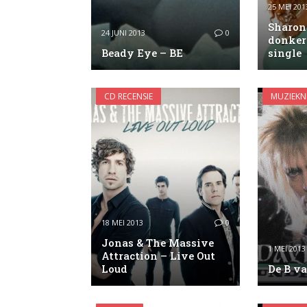
25 MEI 201
Sharon
24 JUNI 2013
0
donker
Beady Eye – BE
single
CD RECENSIE
MUZIEKN
18 MEI 2013
0
Jonas & The Massive
1 MEI 2013
Attraction – Live Out
Loud
De B v