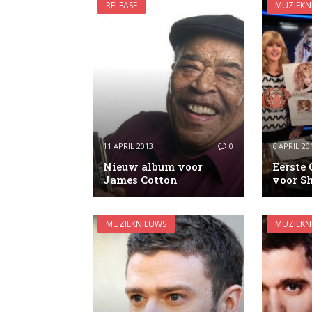
RELEASE
MUZIEKN
11 APRIL 2013
0
6 APRIL 20
Nieuw album voor
Eerste 
James Cotton
voor S
MUZIEKNIEUWS
MUZIEKN