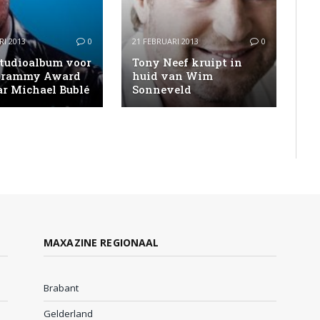
RI 2013
0
21 FEBRUARI 2013
0
studioalbum voor
Tony Neef kruipt in
Grammy Award
huid van Wim
r Michael Bublé
Sonneveld
MAXAZINE REGIONAAL
Brabant
Gelderland