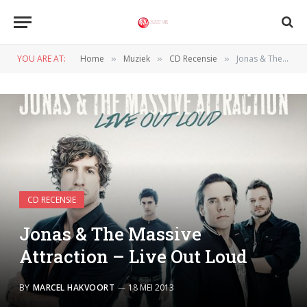
YOU ARE AT:
Home
Muziek
CD Recensie
Jonas & The Massive Attraction – Live Out Loud
»
»
»
CD RECENSIE
Jonas & The Massive
Attraction – Live Out Loud
BY
MARCEL HAKVOORT
18 MEI 2013