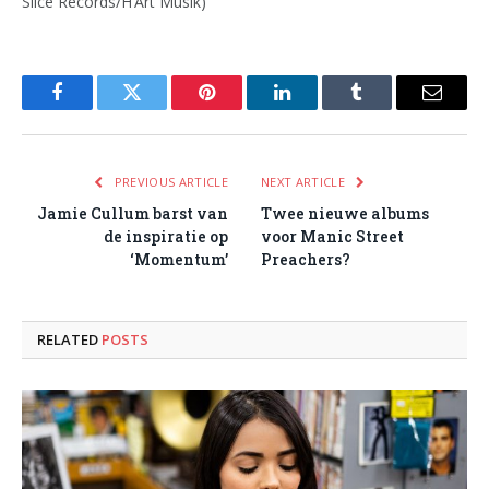
Slice Records/H’Art Musik)
Facebook
Twitter
Pinterest
LinkedIn
Tumblr
Email
PREVIOUS ARTICLE
NEXT ARTICLE
Jamie Cullum barst van
Twee nieuwe albums
de inspiratie op
voor Manic Street
‘Momentum’
Preachers?
RELATED
POSTS