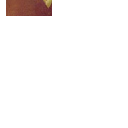
31 MEI 2026
0
Parels van de Popmuziek: Het
verhaal achter Rupert Holmes
– ‘Escape (The Piña Colada
Song)’