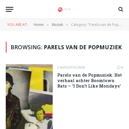
YOU ARE AT:
Home
Muziek
Category: "Parels van de Popmuziek"
»
»
BROWSING:
PARELS VAN DE POPMUZIEK
2 AUGUSTUS 2026
0
Parels van de Popmuziek: Het
verhaal achter Boomtown
Rats – ‘I Don’t Like Mondays’