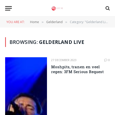
YOU ARE AT:
Home
Gelderland
Category: "Gelderland Live" (Page 3)
»
»
BROWSING:
GELDERLAND LIVE
27 DECEMBER 2023
0
Moshpits, tranen en veel
regen: 3FM Serious Request