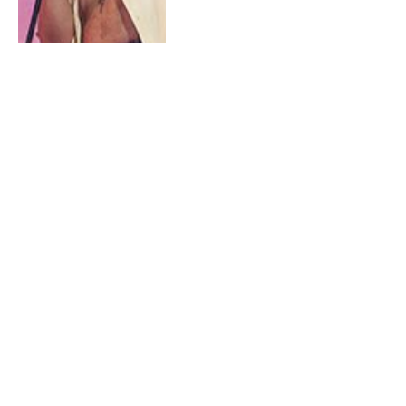
5 SEPTEMBER 2022
0
Sheila E laat de
allerkleinsten shinen in
Arnhem!