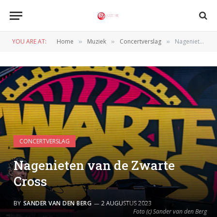
YOU ARE AT:
Home
Muziek
Concertverslag
Nagenieten van de Zwarte Cross
»
»
»
CONCERTVERSLAG
Nagenieten van de Zwarte
Cross
BY
SANDER VAN DEN BERG
2 AUGUSTUS 2023
Foto (c) Sander van den Berg