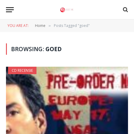
YOU ARE AT:
Home
Posts Tagged "goed"
»
BROWSING:
GOED
CD RECENSIE