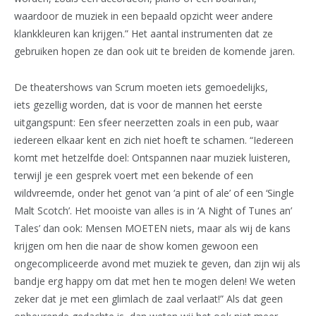
waardoor de muziek in een bepaald opzicht weer andere
klankkleuren kan krijgen.” Het aantal instrumenten dat ze
gebruiken hopen ze dan ook uit te breiden de komende jaren.
De theatershows van Scrum moeten iets gemoedelijks,
iets gezellig worden, dat is voor de mannen het eerste
uitgangspunt: Een sfeer neerzetten zoals in een pub, waar
iedereen elkaar kent en zich niet hoeft te schamen. “Iedereen
komt met hetzelfde doel: Ontspannen naar muziek luisteren,
terwijl je een gesprek voert met een bekende of een
wildvreemde, onder het genot van ‘a pint of ale’ of een ‘Single
Malt Scotch’. Het mooiste van alles is in ‘A Night of Tunes an’
Tales’ dan ook: Mensen MOETEN niets, maar als wij de kans
krijgen om hen die naar de show komen gewoon een
ongecompliceerde avond met muziek te geven, dan zijn wij als
bandje erg happy om dat met hen te mogen delen! We weten
zeker dat je met een glimlach de zaal verlaat!” Als dat geen