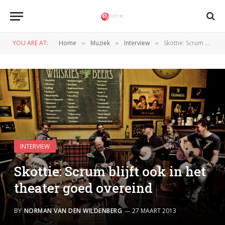
YOU ARE AT:
Home
Muziek
Interview
Skottie: Scrum blijft ook in het theater goed overeind
»
»
»
INTERVIEW
Skottie: Scrum blijft ook in het
theater goed overeind
BY
NORMAN VAN DEN WILDENBERG
27 MAART 2013