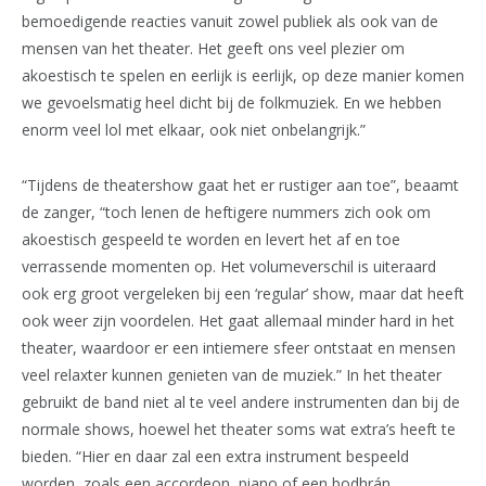
bemoedigende reacties vanuit zowel publiek als ook van de
mensen van het theater. Het geeft ons veel plezier om
akoestisch te spelen en eerlijk is eerlijk, op deze manier komen
we gevoelsmatig heel dicht bij de folkmuziek. En we hebben
enorm veel lol met elkaar, ook niet onbelangrijk.”
“Tijdens de theatershow gaat het er rustiger aan toe”, beaamt
de zanger, “toch lenen de heftigere nummers zich ook om
akoestisch gespeeld te worden en levert het af en toe
verrassende momenten op. Het volumeverschil is uiteraard
ook erg groot vergeleken bij een ‘regular’ show, maar dat heeft
ook weer zijn voordelen. Het gaat allemaal minder hard in het
theater, waardoor er een intiemere sfeer ontstaat en mensen
veel relaxter kunnen genieten van de muziek.” In het theater
gebruikt de band niet al te veel andere instrumenten dan bij de
normale shows, hoewel het theater soms wat extra’s heeft te
bieden. “Hier en daar zal een extra instrument bespeeld
worden, zoals een accordeon, piano of een bodhrán,