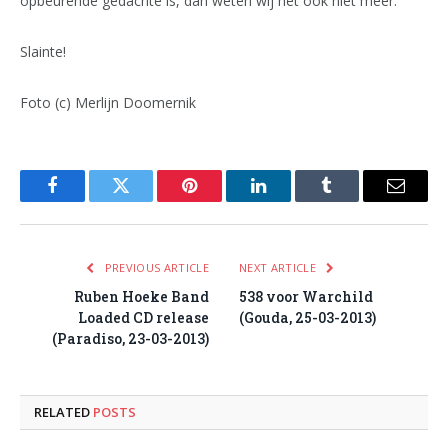
opbeurende gedachte is, dan weten wij het ook niet meer.
Slainte!
Foto (c) Merlijn Doomernik
Facebook
Twitter
Pinterest
LinkedIn
Tumblr
Email
PREVIOUS ARTICLE
NEXT ARTICLE
Ruben Hoeke Band
538 voor Warchild
Loaded CD release
(Gouda, 25-03-2013)
(Paradiso, 23-03-2013)
RELATED
POSTS