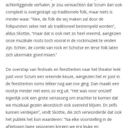
achterliggende verhalen. Je zou verwachten dat Scrum dan ook
compleet is overgestapt op traditionele folk, maar niets is
minder waar. “Nee, de folk die wij maken zal door de
folkpuristen zeker niet als traditioneel bestempeld worden”,
aldus Skottie, “maar dat is ook niet zo heel vreemd, aangezien
onze muzikale roots toch vooral in de rockmuziek te vinden
zijn. Echter, de combi van rock en Schotse en Ierse folk laten
zich uitermate goed mixen.”
De overstap van festivals en feesttenten naar het theater leek
juist voor Scrum een vreemde keuze, aangezien het er juist in
de feesttenten soms lekker ruig aan toe ging. Dan maakt een
nootje minder niet eens zo erg uit. “Het was voor onszelf
eigenlijk ook een grote verrassing om erachter te komen dat
we muzikaal gezien akoestisch ook overeind blijven. En zelfs
kunnen verdiepen”, vindt Skottie, die zich verwonderde dat ook
het publiek het kon waarderen: “Na elke voorstelling in de
afgelopen twee seizoenen kregen we erg leuke en