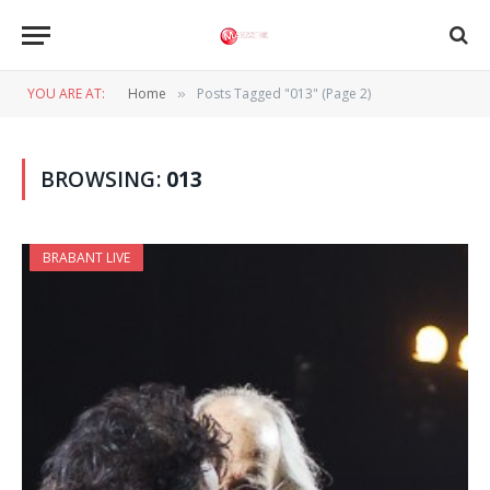
YOU ARE AT:
Home
Posts Tagged "013" (Page 2)
»
BROWSING:
013
BRABANT LIVE