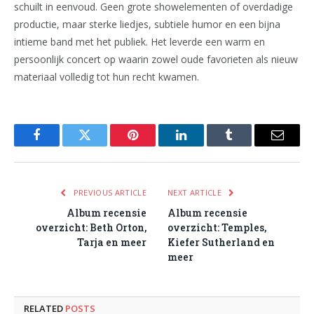
schuilt in eenvoud. Geen grote showelementen of overdadige
productie, maar sterke liedjes, subtiele humor en een bijna
intieme band met het publiek. Het leverde een warm en
persoonlijk concert op waarin zowel oude favorieten als nieuw
materiaal volledig tot hun recht kwamen.
Facebook
Twitter
Pinterest
LinkedIn
Tumblr
Email
PREVIOUS ARTICLE
NEXT ARTICLE
Album recensie
Album recensie
overzicht: Beth Orton,
overzicht: Temples,
Tarja en meer
Kiefer Sutherland en
meer
RELATED
POSTS