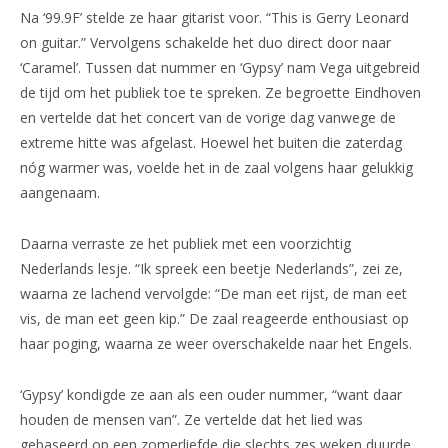
Na ‘99.9F’ stelde ze haar gitarist voor. “This is Gerry Leonard
on guitar.” Vervolgens schakelde het duo direct door naar
‘Caramel’. Tussen dat nummer en ‘Gypsy’ nam Vega uitgebreid
de tijd om het publiek toe te spreken. Ze begroette Eindhoven
en vertelde dat het concert van de vorige dag vanwege de
extreme hitte was afgelast. Hoewel het buiten die zaterdag
nóg warmer was, voelde het in de zaal volgens haar gelukkig
aangenaam.
Daarna verraste ze het publiek met een voorzichtig
Nederlands lesje. “Ik spreek een beetje Nederlands”, zei ze,
waarna ze lachend vervolgde: “De man eet rijst, de man eet
vis, de man eet geen kip.” De zaal reageerde enthousiast op
haar poging, waarna ze weer overschakelde naar het Engels.
‘Gypsy’ kondigde ze aan als een ouder nummer, “want daar
houden de mensen van”. Ze vertelde dat het lied was
gebaseerd op een zomerliefde die slechts zes weken duurde.