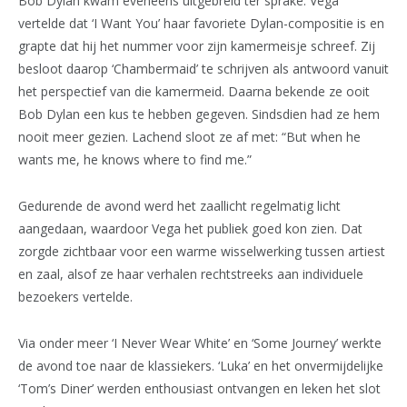
Bob Dylan kwam eveneens uitgebreid ter sprake. Vega
vertelde dat ‘I Want You’ haar favoriete Dylan-compositie is en
grapte dat hij het nummer voor zijn kamermeisje schreef. Zij
besloot daarop ‘Chambermaid’ te schrijven als antwoord vanuit
het perspectief van die kamermeid. Daarna bekende ze ooit
Bob Dylan een kus te hebben gegeven. Sindsdien had ze hem
nooit meer gezien. Lachend sloot ze af met: “But when he
wants me, he knows where to find me.”
Gedurende de avond werd het zaallicht regelmatig licht
aangedaan, waardoor Vega het publiek goed kon zien. Dat
zorgde zichtbaar voor een warme wisselwerking tussen artiest
en zaal, alsof ze haar verhalen rechtstreeks aan individuele
bezoekers vertelde.
Via onder meer ‘I Never Wear White’ en ‘Some Journey’ werkte
de avond toe naar de klassiekers. ‘Luka’ en het onvermijdelijke
‘Tom’s Diner’ werden enthousiast ontvangen en leken het slot