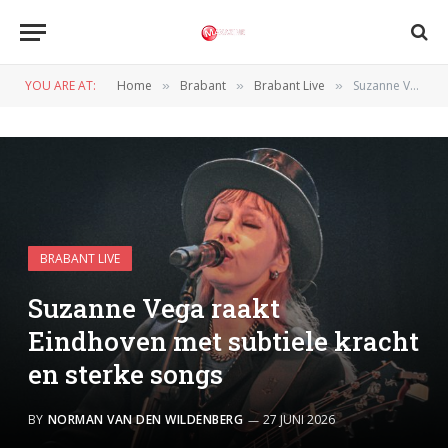
YOU ARE AT:
Home
Brabant
Brabant Live
Suzanne Vega raakt Eindhoven met subtiele kracht en sterke songs
»
»
»
BRABANT LIVE
Suzanne Vega raakt
Eindhoven met subtiele kracht
en sterke songs
BY
NORMAN VAN DEN WILDENBERG
27 JUNI 2026