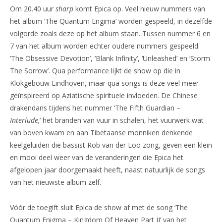
Om 20.40 uur
sharp
komt Epica op. Veel nieuw nummers van
het album ‘The Quantum Engima’ worden gespeeld, in dezelfde
volgorde zoals deze op het album staan. Tussen nummer 6 en
7 van het album worden echter oudere nummers gespeeld:
‘The Obsessive Devotion’, ‘Blank Infinity’, ‘Unleashed’ en ‘Storm
The Sorrow’. Qua performance lijkt de show op die in
Klokgebouw Eindhoven, maar qua songs is deze veel meer
geïnspireerd op Aziatische spirituele invloeden. De Chinese
drakendans tijdens het nummer ‘The Fifth Guardian –
Interlude,
’ het branden van vuur in schalen, het vuurwerk wat
van boven kwam en aan Tibetaanse monniken denkende
keelgeluiden die bassist Rob van der Loo zong, geven een klein
en mooi deel weer van de veranderingen die Epica het
afgelopen jaar doorgemaakt heeft, naast natuurlijk de songs
van het nieuwste album zelf.
Vóór de toegift sluit Epica de show af met de song ‘The
Quantum Enigma – Kingdom Of Heaven Part II’ van het