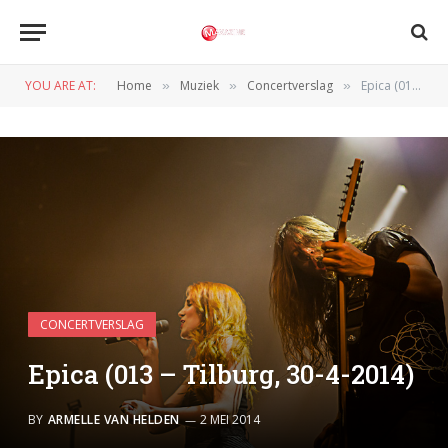
YOU ARE AT:
Home
Muziek
Concertverslag
Epica (013 – Tilburg, 30-4-2014)
»
»
»
CONCERTVERSLAG
Epica (013 – Tilburg, 30-4-2014)
BY
ARMELLE VAN HELDEN
2 MEI 2014