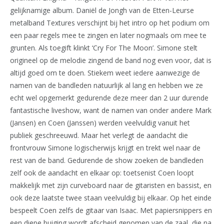
gelijknamige album. Daniël de Jongh van de Etten-Leurse
metalband Textures verschijnt bij het intro op het podium om
een paar regels mee te zingen en later nogmaals om mee te
grunten. Als toegift klinkt ‘Cry For The Moon’. Simone stelt
origineel op de melodie zingend de band nog even voor, dat is
altijd goed om te doen. Stiekem weet iedere aanwezige de
namen van de bandleden natuurlijk al lang en hebben we ze
echt wel opgemerkt gedurende deze meer dan 2 uur durende
fantastische liveshow, want de namen van onder andere Mark
(Jansen) en Coen (Janssen) werden veelvuldig vanuit het
publiek geschreeuwd. Maar het verlegt de aandacht die
frontvrouw Simone logischerwijs krijgt en trekt wel naar de
rest van de band. Gedurende de show zoeken de bandleden
zelf ook de aandacht en elkaar op: toetsenist Coen loopt
makkelijk met zijn curveboard naar de gitaristen en bassist, en
ook deze laatste twee staan veelvuldig bij elkaar. Op het einde
bespeelt Coen zelfs de gitaar van Isaac. Met papiersnippers en
een diepe buiging wordt afscheid genomen van de zaal, die na