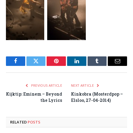
Facebook
Twitter
Pinterest
LinkedIn
Tumblr
Email
PREVIOUS ARTICLE
NEXT ARTICLE
Kijktip: Eminem – Beyond
Kinkobra (Mosterdpop –
the Lyrics
Elsloo, 27-04-2014)
RELATED
POSTS