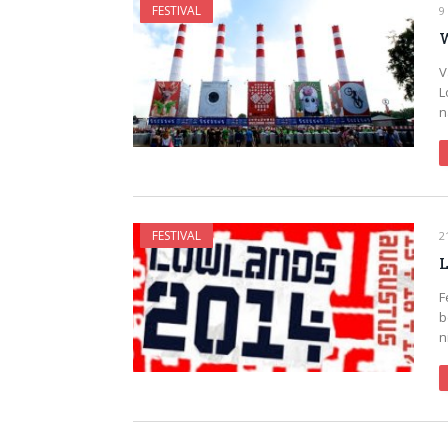
FESTIVAL
9
W
V
L
n
FESTIVAL
2
L
F
b
n