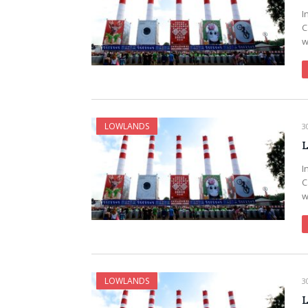
I
C
w
LOWLANDS
3
L
I
C
w
LOWLANDS
3
L