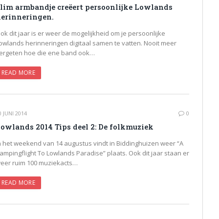
lim armbandje creëert persoonlijke Lowlands
erinneringen.
ok dit jaar is er weer de mogelijkheid om je persoonlijke
owlands herinneringen digitaal samen te vatten. Nooit meer
ergeten hoe die ene band ook…
READ MORE
0 JUNI 2014
0
owlands 2014 Tips deel 2: De folkmuziek
n het weekend van 14 augustus vindt in Biddinghuizen weer “A
ampingflight To Lowlands Paradise” plaats. Ook dit jaar staan er
eer ruim 100 muziekacts…
READ MORE