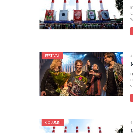
I
C
w
FESTIVAL
4
N
H
u
v
COLUMN
4
L