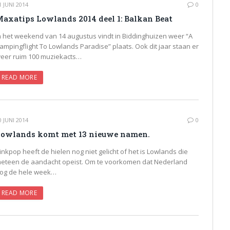
1 JUNI 2014
0
axatips Lowlands 2014 deel 1: Balkan Beat
n het weekend van 14 augustus vindt in Biddinghuizen weer “A
ampingflight To Lowlands Paradise” plaats. Ook dit jaar staan er
eer ruim 100 muziekacts…
READ MORE
0 JUNI 2014
0
owlands komt met 13 nieuwe namen.
inkpop heeft de hielen nog niet gelicht of het is Lowlands die
eteen de aandacht opeist. Om te voorkomen dat Nederland
og de hele week…
READ MORE