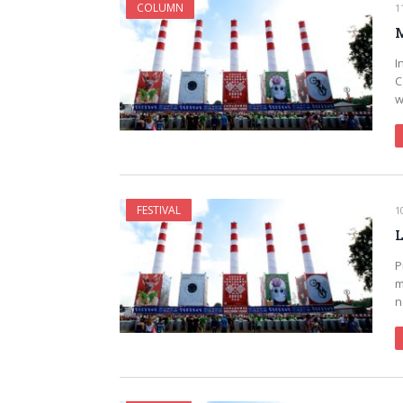
COLUMN
1
M
I
C
w
FESTIVAL
1
L
P
m
n