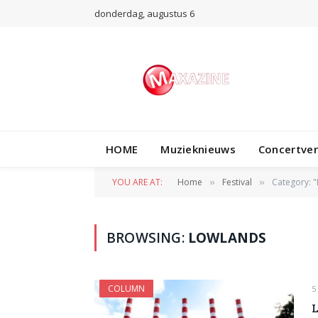
donderdag, augustus 6
HOME
Muzieknieuws
Concertve
YOU ARE AT:
Home
Festival
Category: "
»
»
BROWSING:
LOWLANDS
COLUMN
5
L