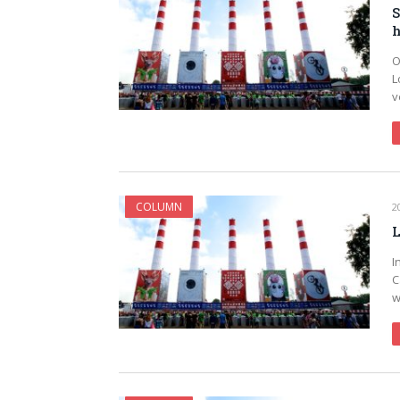
S
h
O
L
v
COLUMN
2
L
I
C
w