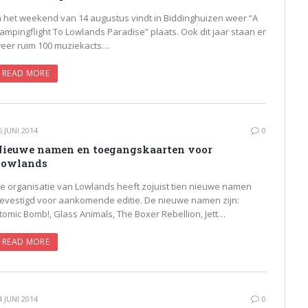
n het weekend van 14 augustus vindt in Biddinghuizen weer “A
ampingflight To Lowlands Paradise” plaats. Ook dit jaar staan er
eer ruim 100 muziekacts…
READ MORE
6 JUNI 2014
0
ieuwe namen en toegangskaarten voor
Lowlands
e organisatie van Lowlands heeft zojuist tien nieuwe namen
evestigd voor aankomende editie. De nieuwe namen zijn:
tomic Bomb!, Glass Animals, The Boxer Rebellion, Jett…
READ MORE
4 JUNI 2014
0