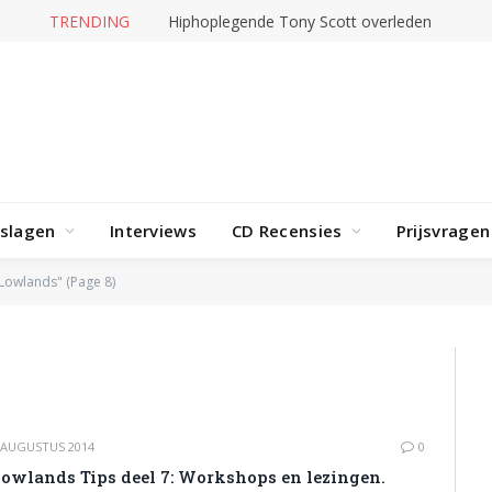
TRENDING
Jerney Kaagman overleden
rslagen
Interviews
CD Recensies
Prijsvragen
Lowlands" (Page 8)
 AUGUSTUS 2014
0
owlands Tips deel 7: Workshops en lezingen.