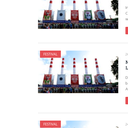
I
C
w
FESTIVAL
2
N
D
b
A
FESTIVAL
2