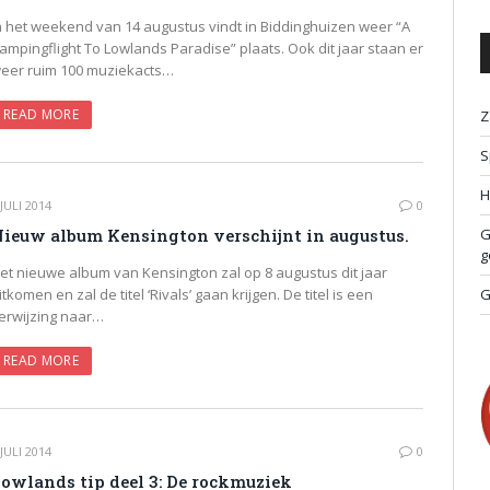
n het weekend van 14 augustus vindt in Biddinghuizen weer “A
ampingflight To Lowlands Paradise” plaats. Ook dit jaar staan er
eer ruim 100 muziekacts…
READ MORE
Z
S
H
 JULI 2014
0
ieuw album Kensington verschijnt in augustus.
G
g
et nieuwe album van Kensington zal op 8 augustus dit jaar
itkomen en zal de titel ‘Rivals’ gaan krijgen. De titel is een
G
erwijzing naar…
READ MORE
 JULI 2014
0
owlands tip deel 3: De rockmuziek