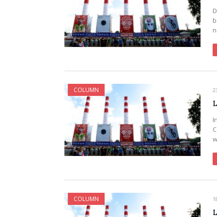
D
b
n
COLUMN
2
L
I
C
w
COLUMN
1
L