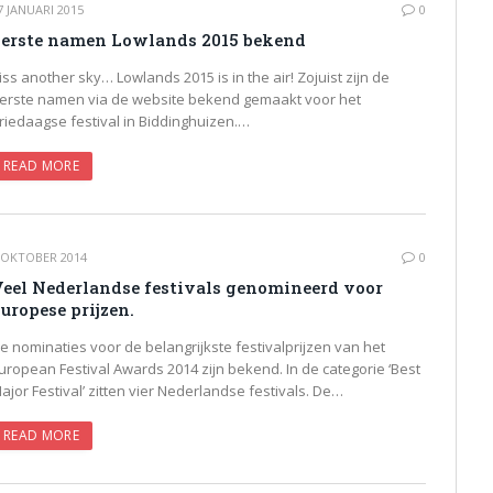
7 JANUARI 2015
0
erste namen Lowlands 2015 bekend
iss another sky… Lowlands 2015 is in the air! Zojuist zijn de
erste namen via de website bekend gemaakt voor het
riedaagse festival in Biddinghuizen.…
READ MORE
 OKTOBER 2014
0
eel Nederlandse festivals genomineerd voor
uropese prijzen.
e nominaties voor de belangrijkste festivalprijzen van het
uropean Festival Awards 2014 zijn bekend. In de categorie ‘Best
ajor Festival’ zitten vier Nederlandse festivals. De…
READ MORE