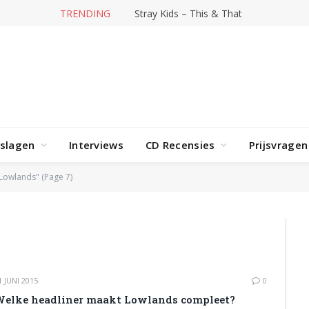
TRENDING
Stray Kids – This & That
rslagen
Interviews
CD Recensies
Prijsvragen
Lowlands" (Page 7)
1 JUNI 2015
0
elke headliner maakt Lowlands compleet?