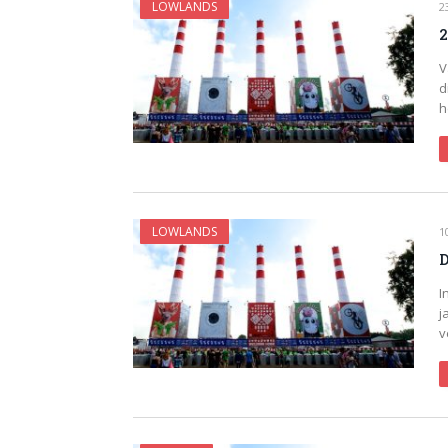
LOWLANDS
2
2
V
d
h
LOWLANDS
1
D
I
j
v