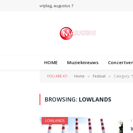
vrijdag, augustus 7
HOME
Muzieknieuws
Concertve
YOU ARE AT:
Home
Festival
Category: "
»
»
BROWSING:
LOWLANDS
LOWLANDS
1
W