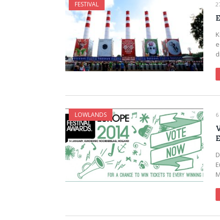
FESTIVAL
2
E
K
e
d
LOWLANDS
6
V
E
D
E
M