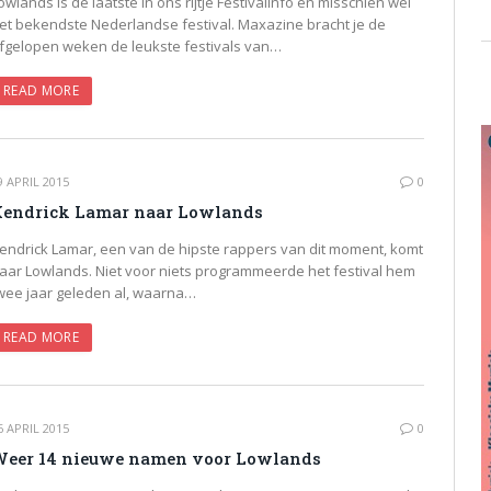
owlands is de laatste in ons rijtje Festivalinfo en misschien wel
et bekendste Nederlandse festival. Maxazine bracht je de
fgelopen weken de leukste festivals van…
READ MORE
9 APRIL 2015
0
endrick Lamar naar Lowlands
endrick Lamar, een van de hipste rappers van dit moment, komt
aar Lowlands. Niet voor niets programmeerde het festival hem
wee jaar geleden al, waarna…
READ MORE
6 APRIL 2015
0
eer 14 nieuwe namen voor Lowlands