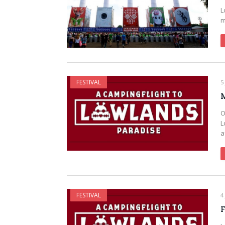
L
m
FESTIVAL
5
M
O
L
a
FESTIVAL
4
F