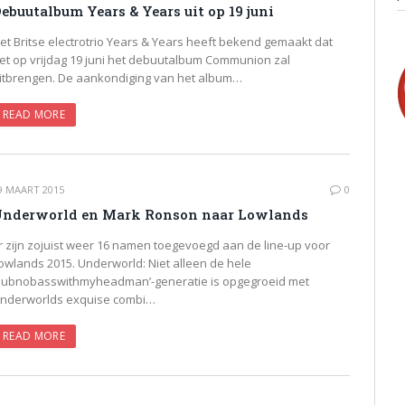
ebuutalbum Years & Years uit op 19 juni
et Britse electrotrio Years & Years heeft bekend gemaakt dat
et op vrijdag 19 juni het debuutalbum Communion zal
itbrengen. De aankondiging van het album…
READ MORE
9 MAART 2015
0
nderworld en Mark Ronson naar Lowlands
r zijn zojuist weer 16 namen toegevoegd aan de line-up voor
owlands 2015. Underworld: Niet alleen de hele
dubnobasswithmyheadman’-generatie is opgegroeid met
nderworlds exquise combi…
READ MORE