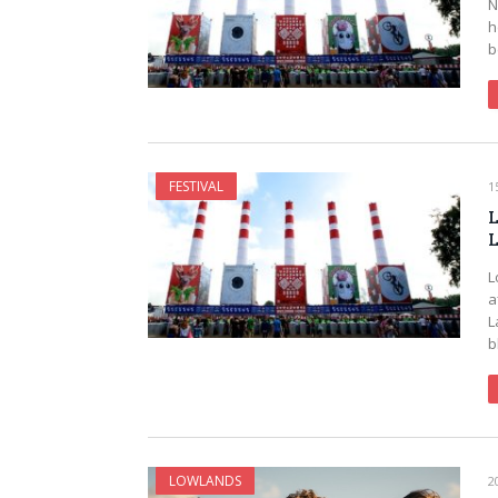
N
h
b
FESTIVAL
1
L
L
a
L
b
LOWLANDS
2