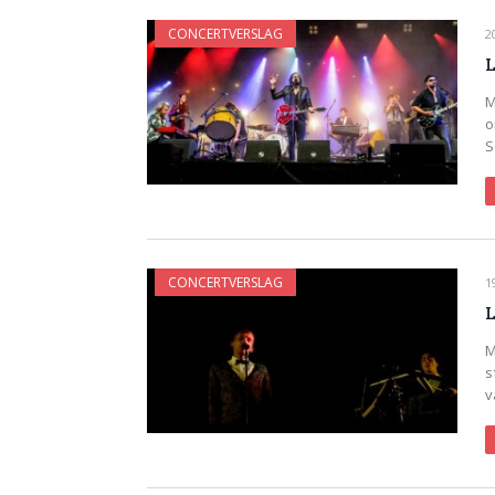
CONCERTVERSLAG
2
L
M
o
S
CONCERTVERSLAG
1
L
M
s
v