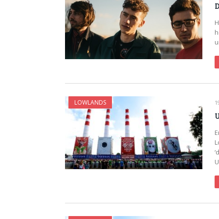
D
H
h
u
LOWLANDS
1
U
E
L
‘
U