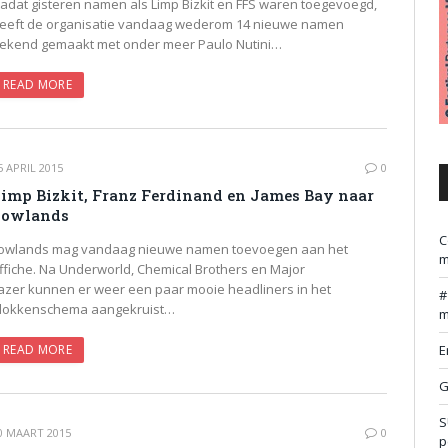
adat gisteren namen als Limp Bizkit en FFS waren toegevoegd,
eeft de organisatie vandaag wederom 14 nieuwe namen
ekend gemaakt met onder meer Paulo Nutini…
READ MORE
5 APRIL 2015
0
imp Bizkit, Franz Ferdinand en James Bay naar
Lowlands
C
owlands mag vandaag nieuwe namen toevoegen aan het
m
ffiche. Na Underworld, Chemical Brothers en Major
azer kunnen er weer een paar mooie headliners in het
lokkenschema aangekruist…
m
E
READ MORE
G
S
0 MAART 2015
0
p