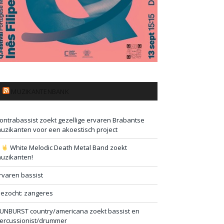
MUZIKANTENBANK
ontrabassist zoekt gezellige ervaren Brabantse
uzikanten voor een akoestisch project
#
White Melodic Death Metal Band zoekt
uzikanten!
rvaren bassist
ezocht: zangeres
UNBURST country/americana zoekt bassist en
ercussionist/drummer