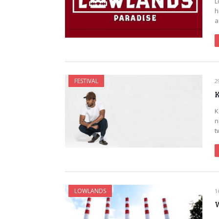
L
h
a
FESTIVAL
2
K
K
n
t
LOWLANDS
1
W