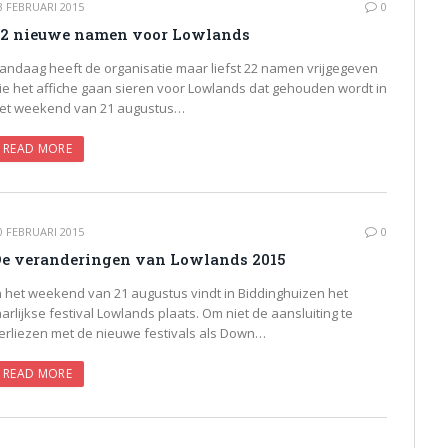
3 FEBRUARI 2015
0
2 nieuwe namen voor Lowlands
andaag heeft de organisatie maar liefst 22 namen vrijgegeven
ie het affiche gaan sieren voor Lowlands dat gehouden wordt in
et weekend van 21 augustus…
READ MORE
0 FEBRUARI 2015
0
e veranderingen van Lowlands 2015
n het weekend van 21 augustus vindt in Biddinghuizen het
aarlijkse festival Lowlands plaats. Om niet de aansluiting te
erliezen met de nieuwe festivals als Down…
READ MORE