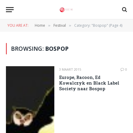
YOU ARE AT:
Home
Festival
Category: "Bospop" (Page 4)
»
»
BROWSING:
BOSPOP
3 MAART 2015
0
Europe, Racoon, Ed
Kowalczyk en Black Label
Society naar Bospop