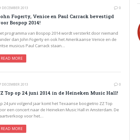
9 DECEMBER 2013
0
ohn Fogerty, Venice en Paul Carrack bevestigd
oor Bospop 2014!
et programma van Bospop 2014 wordt versterkt door niemand
inder dan John Fogerty en ook het Amerikaanse Venice en de
ritse musicus Paul Carrack staan…
READ MORE
7 DECEMBER 2013
0
Z Top op 24 juni 2014 in de Heineken Music Hall!
p 24 juni volgend jaar komt het Texaanse boogietrio ZZ Top
oor een concert naar de Heineken Music Hall in Amsterdam. De
aartverkoop voor het…
READ MORE