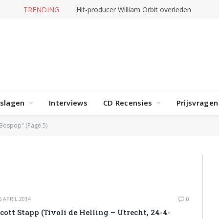
TRENDING
Hit-producer William Orbit overleden
rslagen
Interviews
CD Recensies
Prijsvragen
"Bospop" (Page 5)
6 APRIL 2014
0
cott Stapp (Tivoli de Helling – Utrecht, 24-4-