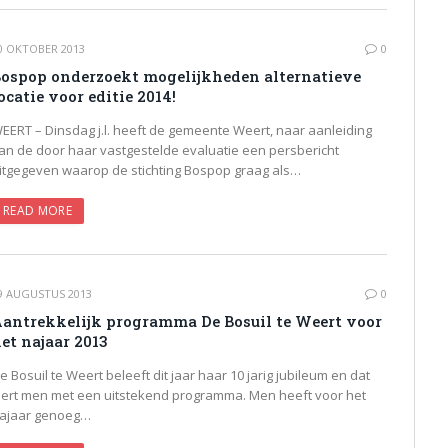
0 OKTOBER 2013
0
ospop onderzoekt mogelijkheden alternatieve
ocatie voor editie 2014!
EERT – Dinsdag j.l. heeft de gemeente Weert, naar aanleiding
an de door haar vastgestelde evaluatie een persbericht
itgegeven waarop de stichting Bospop graag als…
READ MORE
9 AUGUSTUS 2013
0
antrekkelijk programma De Bosuil te Weert voor
et najaar 2013
e Bosuil te Weert beleeft dit jaar haar 10 jarig jubileum en dat
iert men met een uitstekend programma. Men heeft voor het
ajaar genoeg…