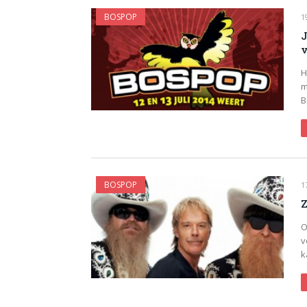
BOSPOP
1
J
v
H
m
B
BOSPOP
1
Z
O
v
k