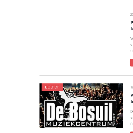
2
B
l
W
v
u
BOSPOP
1
A
h
D
v
n