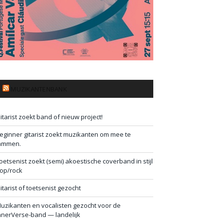
MUZIKANTENBANK
itarist zoekt band of nieuw project!
eginner gitarist zoekt muzikanten om mee te
ammen.
oetsenist zoekt (semi) akoestische coverband in stijl
op/rock
itarist of toetsenist gezocht
uzikanten en vocalisten gezocht voor de
nnerVerse-band — landelijk