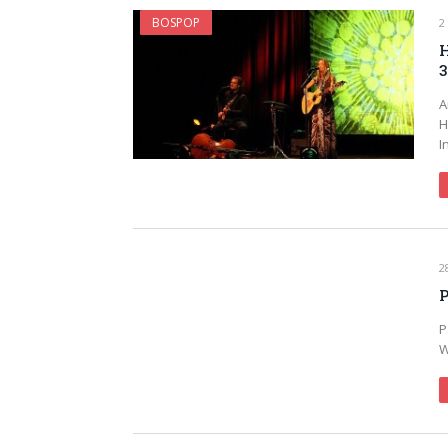
BOSPOP
2
H
3
A
H
I
2
P
P
W