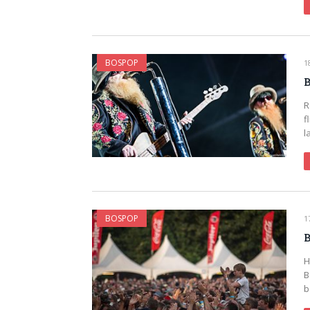
BOSPOP
1
B
R
f
l
BOSPOP
1
B
H
B
b