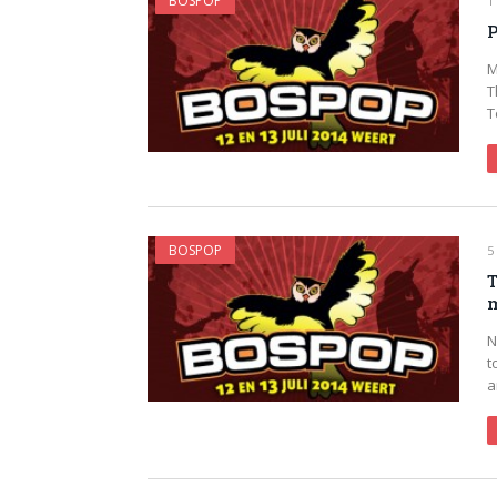
BOSPOP
1
P
M
T
T
BOSPOP
5
T
m
N
t
a