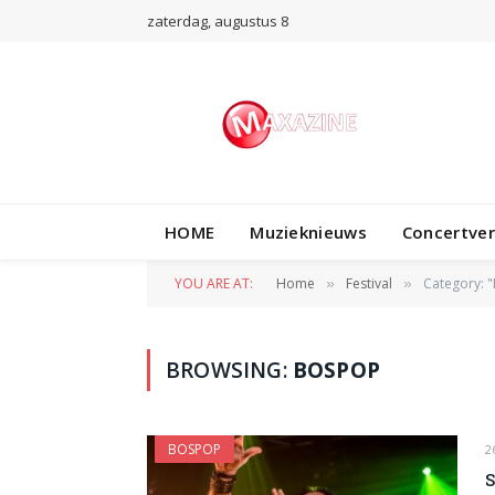
zaterdag, augustus 8
HOME
Muzieknieuws
Concertve
YOU ARE AT:
Home
Festival
Category: 
»
»
BROWSING:
BOSPOP
BOSPOP
2
S