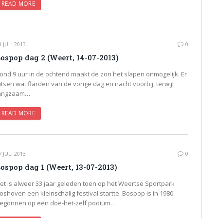
READ MORE
8 JULI 2013
0
ospop dag 2 (Weert, 14-07-2013)
ond 9 uur in de ochtend maakt de zon het slapen onmogelijk. Er
litsen wat flarden van de vorige dag en nacht voorbij, terwijl
angzaam…
READ MORE
7 JULI 2013
0
ospop dag 1 (Weert, 13-07-2013)
et is alweer 33 jaar geleden toen op het Weertse Sportpark
oshoven een kleinschalig festival startte. Bospop is in 1980
egonnen op een doe-het-zelf podium…