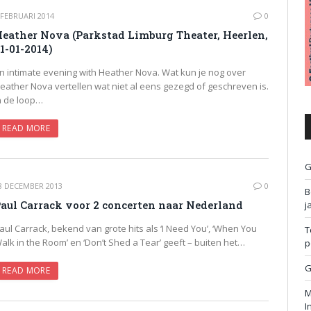
 FEBRUARI 2014
0
eather Nova (Parkstad Limburg Theater, Heerlen,
1-01-2014)
n intimate evening with Heather Nova. Wat kun je nog over
eather Nova vertellen wat niet al eens gezegd of geschreven is.
n de loop…
READ MORE
G
8 DECEMBER 2013
0
B
aul Carrack voor 2 concerten naar Nederland
j
aul Carrack, bekend van grote hits als ‘I Need You’, ‘When You
T
alk in the Room’ en ‘Don’t Shed a Tear’ geeft – buiten het…
p
G
READ MORE
M
I