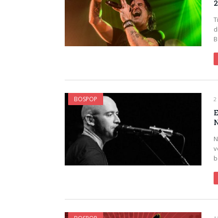
2
T
d
B
BOSPOP
2
E
N
N
v
b