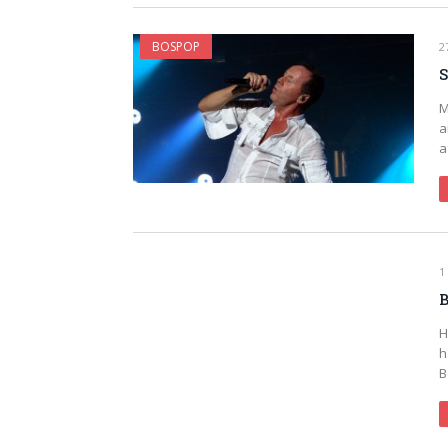
BOSPOP
2
S
M
a
a
1
B
H
h
B