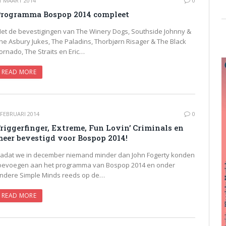
1 MAART 2014
0
rogramma Bospop 2014 compleet
et de bevestigingen van The Winery Dogs, Southside Johnny &
he Asbury Jukes, The Paladins, Thorbjørn Risager & The Black
ornado, The Straits en Eric…
READ MORE
 FEBRUARI 2014
0
riggerfinger, Extreme, Fun Lovin’ Criminals en
eer bevestigd voor Bospop 2014!
adat we in december niemand minder dan John Fogerty konden
oevoegen aan het programma van Bospop 2014 en onder
ndere Simple Minds reeds op de…
READ MORE