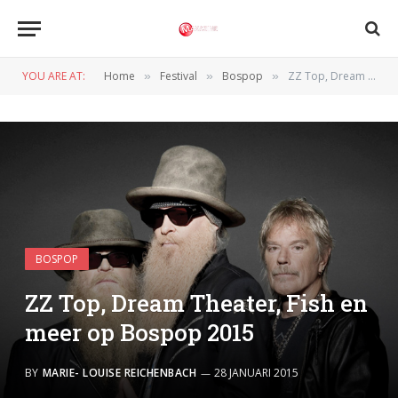
YOU ARE AT:
Home
Festival
Bospop
ZZ Top, Dream Theater, Fish en meer op Bospop 2015
»
»
»
BOSPOP
ZZ Top, Dream Theater, Fish en
meer op Bospop 2015
BY
MARIE- LOUISE REICHENBACH
28 JANUARI 2015