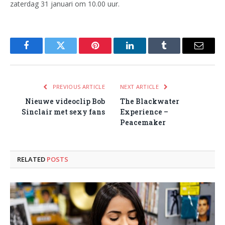
zaterdag 31 januari om 10.00 uur.
Facebook
Twitter
Pinterest
LinkedIn
Tumblr
Email
PREVIOUS ARTICLE
NEXT ARTICLE
Nieuwe videoclip Bob
The Blackwater
Sinclair met sexy fans
Experience –
Peacemaker
RELATED
POSTS