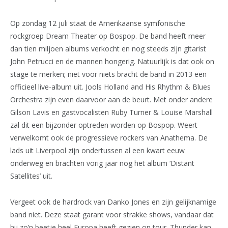
Op zondag 12 juli staat de Amerikaanse symfonische
rockgroep Dream Theater op Bospop. De band heeft meer
dan tien miljoen albums verkocht en nog steeds zijn gitarist
John Petrucci en de mannen hongerig. Natuurlijk is dat ook on
stage te merken; niet voor niets bracht de band in 2013 een
officieel live-album uit. Jools Holland and His Rhythm & Blues
Orchestra zijn even daarvoor aan de beurt. Met onder andere
Gilson Lavis en gastvocalisten Ruby Turner & Louise Marshall
zal dit een bijzonder optreden worden op Bospop. Weert
verwelkomt ook de progressieve rockers van Anathema. De
lads uit Liverpool zijn ondertussen al een kwart eeuw
onderweg en brachten vorig jaar nog het album ‘Distant
Satellites’ uit.
Vergeet ook de hardrock van Danko Jones en zijn gelijknamige
band niet. Deze staat garant voor strakke shows, vandaar dat
hij zo’n beetje heel Europa heeft gezien op tour. Thunder kan