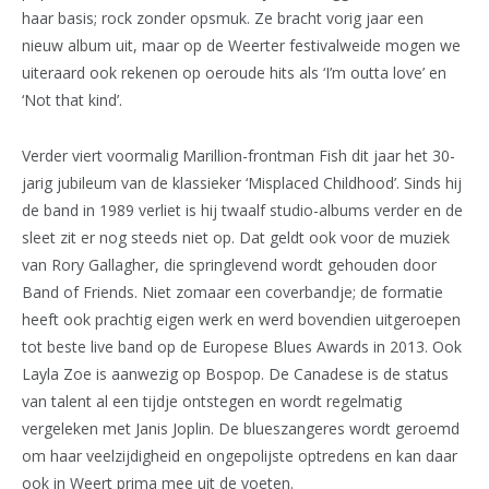
haar basis; rock zonder opsmuk. Ze bracht vorig jaar een
nieuw album uit, maar op de Weerter festivalweide mogen we
uiteraard ook rekenen op oeroude hits als ‘I’m outta love’ en
‘Not that kind’.
Verder viert voormalig Marillion-frontman Fish dit jaar het 30-
jarig jubileum van de klassieker ‘Misplaced Childhood’. Sinds hij
de band in 1989 verliet is hij twaalf studio-albums verder en de
sleet zit er nog steeds niet op. Dat geldt ook voor de muziek
van Rory Gallagher, die springlevend wordt gehouden door
Band of Friends. Niet zomaar een coverbandje; de formatie
heeft ook prachtig eigen werk en werd bovendien uitgeroepen
tot beste live band op de Europese Blues Awards in 2013. Ook
Layla Zoe is aanwezig op Bospop. De Canadese is de status
van talent al een tijdje ontstegen en wordt regelmatig
vergeleken met Janis Joplin. De blueszangeres wordt geroemd
om haar veelzijdigheid en ongepolijste optredens en kan daar
ook in Weert prima mee uit de voeten.