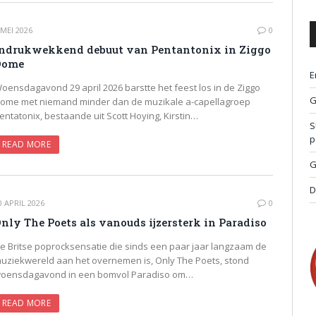
 MEI 2026
0
ndrukwekkend debuut van Pentantonix in Ziggo
Dome
E
oensdagavond 29 april 2026 barstte het feest los in de Ziggo
G
ome met niemand minder dan de muzikale a-capellagroep
entatonix, bestaande uit Scott Hoying, Kirstin…
S
p
READ MORE
G
D
0 APRIL 2026
0
nly The Poets als vanouds ijzersterk in Paradiso
e Britse poprocksensatie die sinds een paar jaar langzaam de
uziekwereld aan het overnemen is, Only The Poets, stond
oensdagavond in een bomvol Paradiso om…
READ MORE