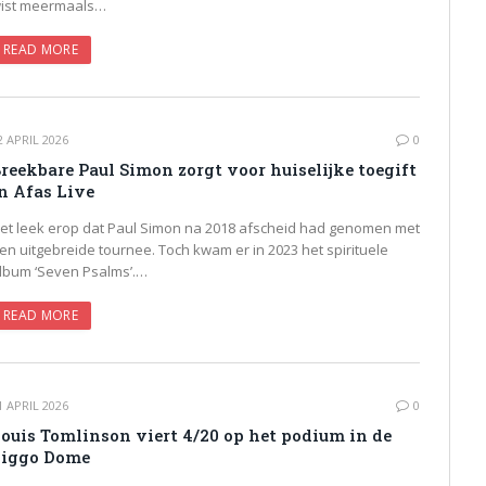
ist meermaals…
READ MORE
2 APRIL 2026
0
reekbare Paul Simon zorgt voor huiselijke toegift
n Afas Live
et leek erop dat Paul Simon na 2018 afscheid had genomen met
en uitgebreide tournee. Toch kwam er in 2023 het spirituele
lbum ‘Seven Psalms’.…
READ MORE
1 APRIL 2026
0
ouis Tomlinson viert 4/20 op het podium in de
iggo Dome