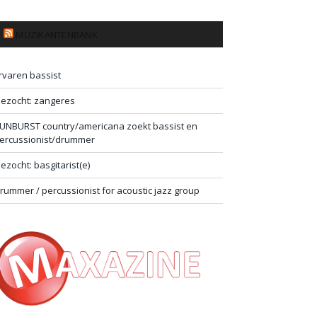
MUZIKANTENBANK
rvaren bassist
ezocht: zangeres
UNBURST country/americana zoekt bassist en
ercussionist/drummer
ezocht: basgitarist(e)
rummer / percussionist for acoustic jazz group