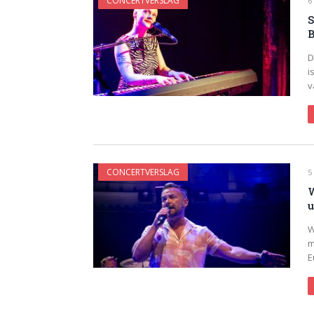
CONCERTVERSLAG
6
S
B
D
i
v
CONCERTVERSLAG
5
W
u
W
m
E