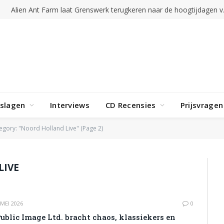
Alien Ant Far
rslagen
Interviews
CD Recensies
Prijsvragen
egory: "Noord Holland Live" (Page 2)
LIVE
 MEI 2026
0
ublic Image Ltd. bracht chaos, klassiekers en