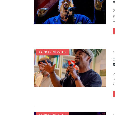
c
D
g
w
CONCERTVERSLAG
6
T
S
L
r
z