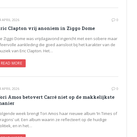
4 APRIL 2026
0
ric Clapton vrij anoniem in Ziggo Dome
e Ziggo Dome was vrijdagavond ingericht met een sobere maar
feervolle aankleding die goed aansloot bij het karakter van de
uziek van Eric Clapton. Het…
READ MORE
4 APRIL 2026
0
ori Amos betovert Carré niet op de makkelijkste
manier
olgende week brengt Tori Amos haar nieuwe album ‘In Times of
ragons’ uit. Een album waarin ze reflecteert op de huidige
olitiek, en in het…