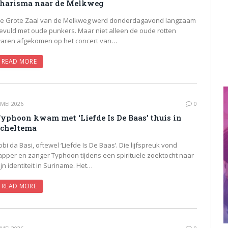
harisma naar de Melkweg
e Grote Zaal van de Melkweg werd donderdagavond langzaam
evuld met oude punkers. Maar niet alleen de oude rotten
aren afgekomen op het concert van…
READ MORE
 MEI 2026
0
yphoon kwam met ‘Liefde Is De Baas’ thuis in
cheltema
obi da Basi, oftewel ‘Liefde Is De Baas’. Die lijfspreuk vond
apper en zanger Typhoon tijdens een spirituele zoektocht naar
ijn identiteit in Suriname. Het…
READ MORE