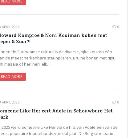
READ MORE
3 APRIL 2026
0
oward Komproe & Noni Kooiman koken met
eper & Zuur?!
innen de Surinaamse cultuur is de diverse, rijke keuken één
an de meest herkenbare steunpilaren. Bruine bonen met rijst,
oti masala of heri heri; elk…
READ MORE
3 APRIL 2026
0
omeone Like Her eert Adele in Schouwburg Het
Park
n 2025 werd Someone Like Her via de hits van Adele één van de
eest populaire tributebands van dat jaar. De Belgische band