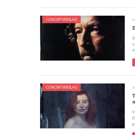
CONCERTVERSLAG
2
E
D
s
m
CONCERTVERSLAG
2
T
V
D
p