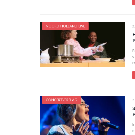
NOORD HOLLAND LIVE
2
H
P
B
v
r
CONCERTVERSLAG
2
S
I
m