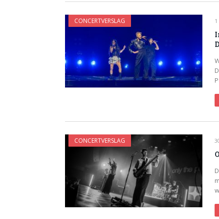
CONCERTVERSLAG
1
I
W
D
P
CONCERTVERSLAG
3
O
D
m
w