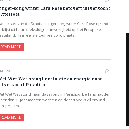
 MEI 2026
0
inger-songwriter Cara Rose betovert uitverkocht
itterzoet
at de ster van de Schotse singer-songwriter Cara Rose rijzend
s, blijkt uit haar veelvuldige aanwezigheid op het Europese
asteland. Haar eerste tournee vond plaats…
READ MORE
 MEI 2026
0
et Wet Wet brengt nostalgie en energie naar
itverkocht Paradiso
et Wet Wet stond maandagavond in Paradiso. De fans hadden
eer dan 30 jaar moeten wachten op deze ‘Love Is All Around
urope – The…
READ MORE