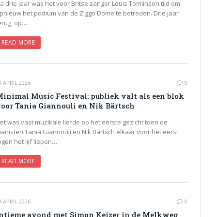
a drie jaar was het voor Britse zanger Louis Tomlinson tijd om
pnieuw het podium van de Ziggo Dome te betreden. Drie jaar
erug, op…
READ MORE
0 APRIL 2026
0
inimal Music Festival: publiek valt als een blok
oor Tania Giannouli en Nik Bärtsch
et was vast muzikale liefde op het eerste gezicht toen de
ianisten Tania Giannouli en Nik Bärtsch elkaar voor het eerst
egen het lijf liepen…
READ MORE
9 APRIL 2026
0
ntieme avond met Simon Keizer in de Melkweg