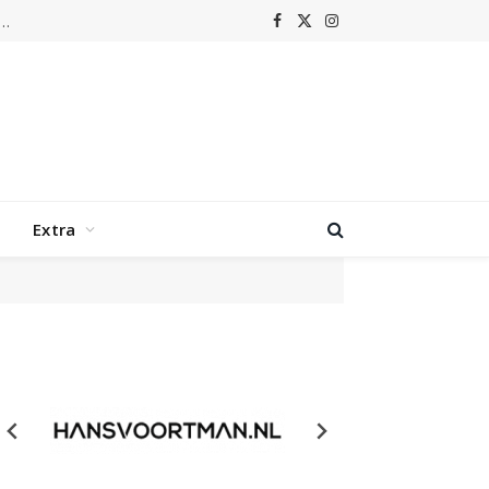
m laat Grenswerk terugkeren naar de hoogtijdagen van nu-metal
Facebook
X
Instagram
(Twitter)
Extra