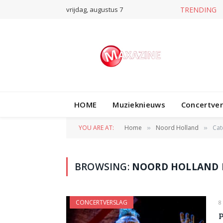
vrijdag, augustus 7
TRENDING
HOME
Muzieknieuws
Concertve
YOU ARE AT:
Home
Noord Holland
Cat
»
»
BROWSING:
NOORD HOLLAND 
CONCERTVERSLAG
8
P