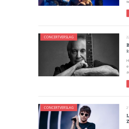
w
CONCERTVERSLAG
2
B
i
H
e
a
CONCERTVERSLAG
2
L
Z