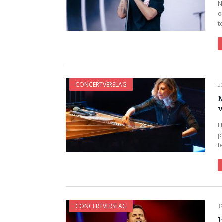
N
o
t
CONCERTVERSLAG
2
M
v
H
p
t
CONCERTVERSLAG
1
I