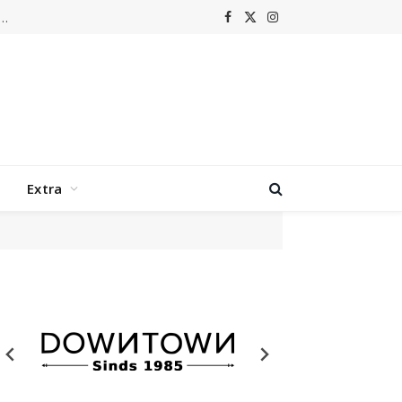
m laat Grenswerk terugkeren naar de hoogtijdagen van nu-metal
Facebook
X
Instagram
(Twitter)
Extra