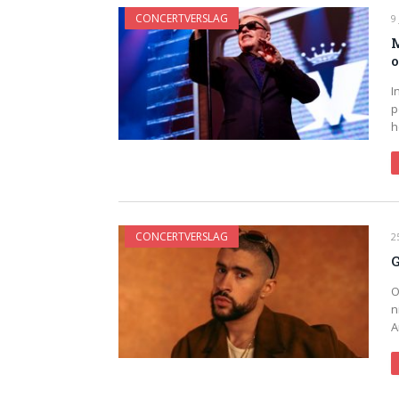
CONCERTVERSLAG
9
M
o
I
p
h
CONCERTVERSLAG
2
G
O
n
A