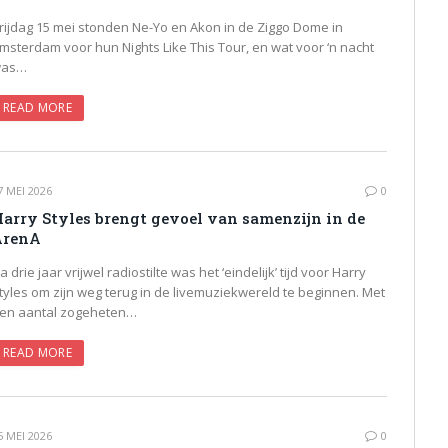
rijdag 15 mei stonden Ne-Yo en Akon in de Ziggo Dome in
msterdam voor hun Nights Like This Tour, en wat voor ‘n nacht
as…
READ MORE
7 MEI 2026
0
arry Styles brengt gevoel van samenzijn in de
ArenA
a drie jaar vrijwel radiostilte was het ‘eindelijk’ tijd voor Harry
tyles om zijn weg terug in de livemuziekwereld te beginnen. Met
en aantal zogeheten…
READ MORE
5 MEI 2026
0