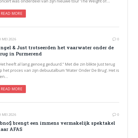
oncert was onderdeel van zijn nieuwe tour ‘The Weight of…
READ MORE
0 MEI 2026
0
ngel & Just trotseerden het vaarwater onder de
rug in Purmerend
Het heeft al lang genoeg geduurd.” Met die zin blikte Just terug
p het proces van zijn debuutalbum ‘Water Onder De Brug’. Het is
en…
READ MORE
0 MEI 2026
0
bno$ brengt een immens vermakelijk spektakel
aar AFAS