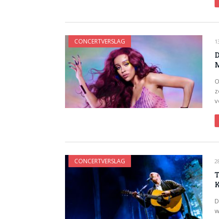
CONCERTVERSLAG
1
D
M
O
z
v
CONCERTVERSLAG
2
T
D
w