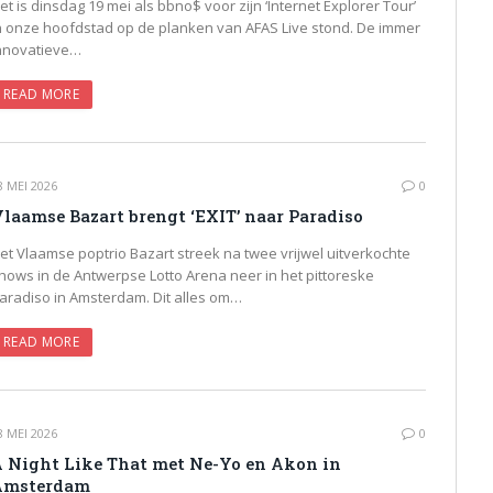
et is dinsdag 19 mei als bbno$ voor zijn ‘Internet Explorer Tour’
n onze hoofdstad op de planken van AFAS Live stond. De immer
nnovatieve…
READ MORE
8 MEI 2026
0
laamse Bazart brengt ‘EXIT’ naar Paradiso
et Vlaamse poptrio Bazart streek na twee vrijwel uitverkochte
hows in de Antwerpse Lotto Arena neer in het pittoreske
aradiso in Amsterdam. Dit alles om…
READ MORE
8 MEI 2026
0
 Night Like That met Ne-Yo en Akon in
Amsterdam