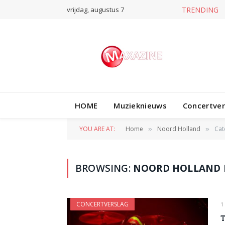
vrijdag, augustus 7
TRENDING
HOME
Muzieknieuws
Concertve
YOU ARE AT:
Home
Noord Holland
Cat
»
»
BROWSING:
NOORD HOLLAND 
CONCERTVERSLAG
1
T