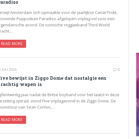
aradiso
erwijl Amsterdam zich opmaakte voor de jaarlijkse Canal Pride,
troomde Poppodium Paradiso afgelopen vrijdag vol voor een
egendarische avond. De iconische reggaeband Third World
racht…
READ MORE
1 JULI 2026
0
ive bewijst in Ziggo Dome dat nostalgie een
rachtig wapen is
ijfentwintig jaar nadat de Britse boyband voor het laatst in deze
ezetting optrad, stond Five vrijdagavond in de Ziggo Dome. De
eünietour van Sean Conlon,…
READ MORE