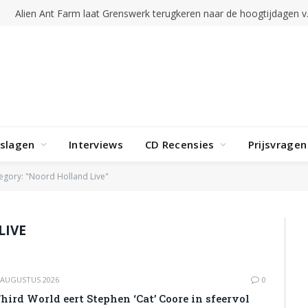
Alien Ant Far
rslagen
Interviews
CD Recensies
Prijsvragen
egory: "Noord Holland Live"
LIVE
 AUGUSTUS 2026
0
hird World eert Stephen ‘Cat’ Coore in sfeervol