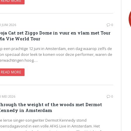
READ MORE
3 JUNI 2026
0
oja Cat zet Ziggo Dome in vuur en vlam met Tour
a Vie World Tour
p een prachtige 12 juni in Amsterdam, een dag waarop zelfs de
on speciaal door leek te komen voor deze performer, waren de
erwachtingen hoog.…
READ MORE
8 MEI 2026
0
hrough the weight of the woods met Dermot
Kennedy in Amsterdam
e Ierse singer-songwriter Dermot Kennedy stond
oensdagavond in een volle AFAS Live in Amsterdam. Het