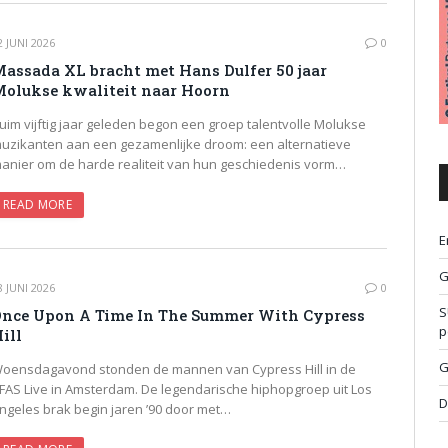
2 JUNI 2026
0
assada XL bracht met Hans Dulfer 50 jaar
olukse kwaliteit naar Hoorn
uim vijftig jaar geleden begon een groep talentvolle Molukse
uzikanten aan een gezamenlijke droom: een alternatieve
anier om de harde realiteit van hun geschiedenis vorm…
READ MORE
E
G
8 JUNI 2026
0
S
nce Upon A Time In The Summer With Cypress
p
ill
G
oensdagavond stonden de mannen van Cypress Hill in de
FAS Live in Amsterdam. De legendarische hiphopgroep uit Los
D
ngeles brak begin jaren ’90 door met…