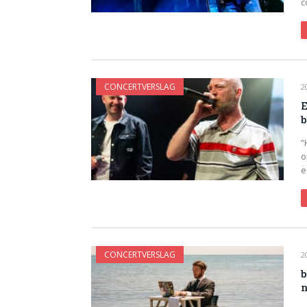
c
CONCERTVERSLAG
2
E
b
“
o
e
CONCERTVERSLAG
2
b
n