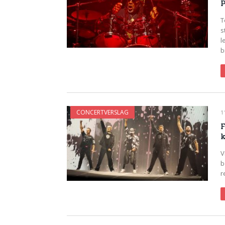
P
T
s
l
b
CONCERTVERSLAG
1
F
k
V
b
r