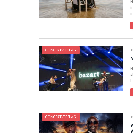
H
i
i
CONCERTVERSLAG
1
V
H
s
P
CONCERTVERSLAG
1
A