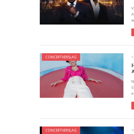
V
A
w
CONCERTVERSLAG
1
H
N
S
e
CONCERTVERSLAG
1