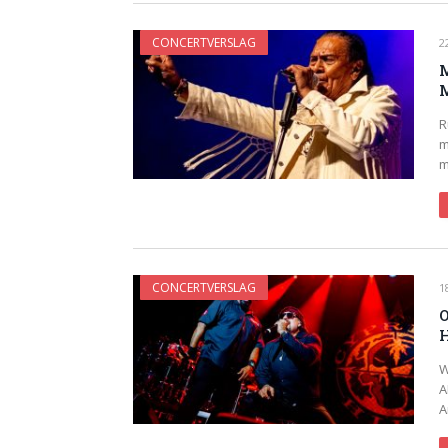
CONCERTVERSLAG
2
M
M
R
m
m
CONCERTVERSLAG
1
O
H
W
A
A