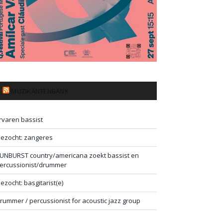
MUZIKANTENBANK
rvaren bassist
ezocht: zangeres
UNBURST country/americana zoekt bassist en
ercussionist/drummer
ezocht: basgitarist(e)
rummer / percussionist for acoustic jazz group