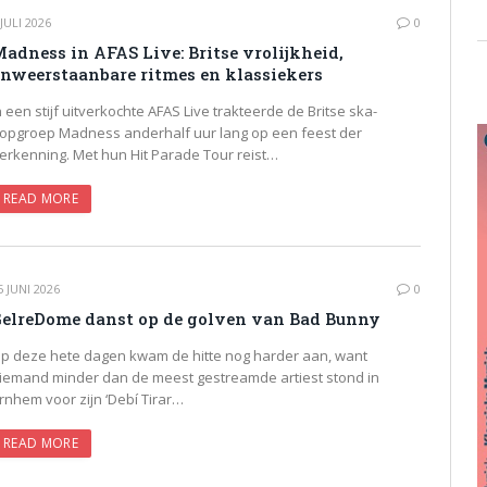
 JULI 2026
0
adness in AFAS Live: Britse vrolijkheid,
nweerstaanbare ritmes en klassiekers
n een stijf uitverkochte AFAS Live trakteerde de Britse ska-
opgroep Madness anderhalf uur lang op een feest der
erkenning. Met hun Hit Parade Tour reist…
READ MORE
5 JUNI 2026
0
elreDome danst op de golven van Bad Bunny
p deze hete dagen kwam de hitte nog harder aan, want
iemand minder dan de meest gestreamde artiest stond in
rnhem voor zijn ‘Debí Tirar…
READ MORE