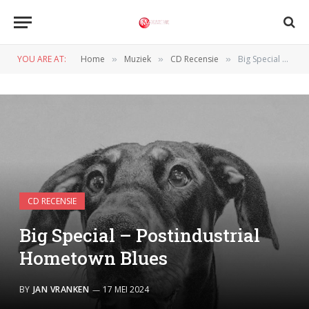
YOU ARE AT:
Home
Muziek
CD Recensie
Big Special – Postindustrial Hometown Blues
»
»
»
CD RECENSIE
Big Special – Postindustrial
Hometown Blues
BY
JAN VRANKEN
17 MEI 2024