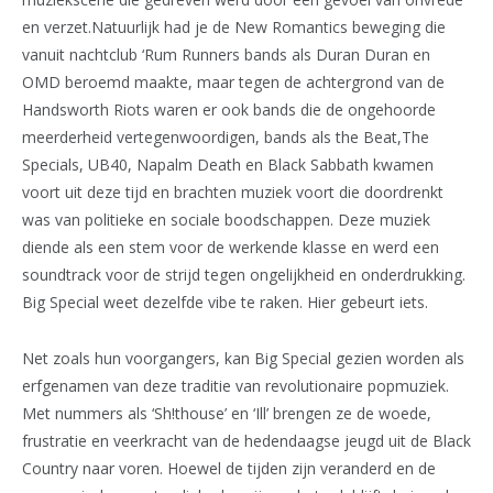
en verzet.Natuurlijk had je de New Romantics beweging die
vanuit nachtclub ‘Rum Runners bands als Duran Duran en
OMD beroemd maakte, maar tegen de achtergrond van de
Handsworth Riots waren er ook bands die de ongehoorde
meerderheid vertegenwoordigen, bands als the Beat,The
Specials, UB40, Napalm Death en Black Sabbath kwamen
voort uit deze tijd en brachten muziek voort die doordrenkt
was van politieke en sociale boodschappen. Deze muziek
diende als een stem voor de werkende klasse en werd een
soundtrack voor de strijd tegen ongelijkheid en onderdrukking.
Big Special weet dezelfde vibe te raken. Hier gebeurt iets.
Net zoals hun voorgangers, kan Big Special gezien worden als
erfgenamen van deze traditie van revolutionaire popmuziek.
Met nummers als ‘Sh!thouse’ en ‘Ill’ brengen ze de woede,
frustratie en veerkracht van de hedendaagse jeugd uit de Black
Country naar voren. Hoewel de tijden zijn veranderd en de