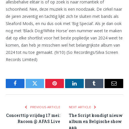
allesbehalve elitair is of op zoek is naar romantiek of
schoonheid. Nee, deze muziek is een noodzaak. De cirkel naar
de jaren zeventig en tachtig lijkt zich te sluiten met bands als
Sleaford Mods, en nu dus ook met ‘Big Special’. Als je dan ook
nog met ‘Black Dog/White Horse’ een nummer weet te maken
dat op elke shortlist voor het beste popliedje van 2024 weet te
komen, dan heb je misschien wel het belangrijkste album van
2024 tot nu toe gemaakt. (9/10) (So Recordings/Silva Screen
Records Limited)
Facebook
Twitter
Pinterest
LinkedIn
Tumblr
Email
PREVIOUS ARTICLE
NEXT ARTICLE
Concerttip vrijdag 17 mei:
The Script kondigt nieuw
Racoon @ AFAS Live
album en Belgische show
aan