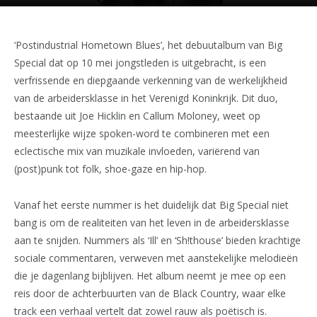
‘Postindustrial Hometown Blues’, het debuutalbum van Big
Special dat op 10 mei jongstleden is uitgebracht, is een
verfrissende en diepgaande verkenning van de werkelijkheid
van de arbeidersklasse in het Verenigd Koninkrijk. Dit duo,
bestaande uit Joe Hicklin en Callum Moloney, weet op
meesterlijke wijze spoken-word te combineren met een
eclectische mix van muzikale invloeden, variërend van
(post)punk tot folk, shoe-gaze en hip-hop.
Vanaf het eerste nummer is het duidelijk dat Big Special niet
bang is om de realiteiten van het leven in de arbeidersklasse
aan te snijden. Nummers als ‘Ill’ en ‘Sh!thouse’ bieden krachtige
sociale commentaren, verweven met aanstekelijke melodieën
die je dagenlang bijblijven. Het album neemt je mee op een
reis door de achterbuurten van de Black Country, waar elke
track een verhaal vertelt dat zowel rauw als poëtisch is.