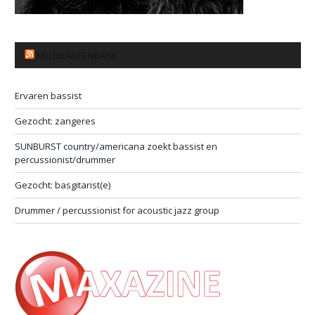
MUZIKANTENBANK
Ervaren bassist
Gezocht: zangeres
SUNBURST country/americana zoekt bassist en
percussionist/drummer
Gezocht: basgitarist(e)
Drummer / percussionist for acoustic jazz group