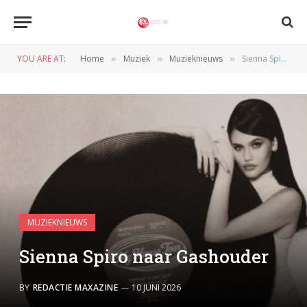
YOU ARE AT:
Home
Muziek
Muzieknieuws
Sienna Spiro naar Gashouder
»
»
»
MUZIEKNIEUWS
Sienna Spiro naar Gashouder
BY
REDACTIE MAXAZINE
10 JUNI 2026