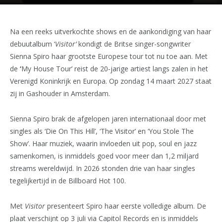
Na een reeks uitverkochte shows en de aankondiging van haar
debuutalbum ‘
Visitor’
kondigt de Britse singer-songwriter
Sienna Spiro haar grootste Europese tour tot nu toe aan. Met
de
‘
My House Tour’ reist de 20-jarige artiest langs zalen in het
Verenigd Koninkrijk en Europa. Op zondag 14 maart 2027 staat
zij in Gashouder in Amsterdam.
Sienna Spiro brak de afgelopen jaren internationaal door met
singles als ‘Die On This Hill’, ‘The Visitor’ en ‘You Stole The
Show’. Haar muziek, waarin invloeden uit pop, soul en jazz
samenkomen, is inmiddels goed voor meer dan 1,2 miljard
streams wereldwijd. In 2026 stonden drie van haar singles
tegelijkertijd in de Billboard Hot 100.
Met
Visitor
presenteert Spiro haar eerste volledige album. De
plaat verschijnt op 3 juli via Capitol Records en is inmiddels