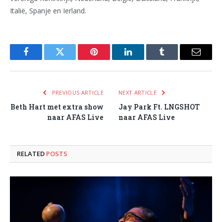
Italië, Spanje en Ierland.
Facebook
Twitter
Pinterest
LinkedIn
Tumblr
Email
PREVIOUS ARTICLE
NEXT ARTICLE
Beth Hart met extra show
Jay Park Ft. LNGSHOT
naar AFAS Live
naar AFAS Live
RELATED
POSTS