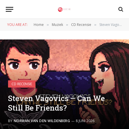
YOU ARE AT:
Home
Muziek
CD Recensie
Steven Vagovics – Can We Still Be Friends?
»
»
»
CD RECENSIE
Steven Vagovics – Can We
Still Be Friends?
BY
NORMAN VAN DEN WILDENBERG
8 JUNI 2026