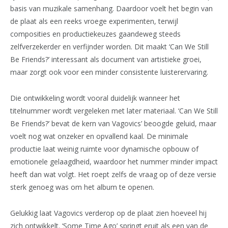
basis van muzikale samenhang. Daardoor voelt het begin van
de plaat als een reeks vroege experimenten, terwijl
composities en productiekeuzes gaandeweg steeds
zelfverzekerder en verfijnder worden. Dit maakt ‘Can We Still
Be Friends?’ interessant als document van artistieke groei,
maar zorgt ook voor een minder consistente luisterervaring.
Die ontwikkeling wordt vooral duidelijk wanneer het
titelnummer wordt vergeleken met later materiaal. ‘Can We Still
Be Friends?’ bevat de kern van Vagovics’ beoogde geluid, maar
voelt nog wat onzeker en opvallend kaal. De minimale
productie laat weinig ruimte voor dynamische opbouw of
emotionele gelaagdheid, waardoor het nummer minder impact
heeft dan wat volgt. Het roept zelfs de vraag op of deze versie
sterk genoeg was om het album te openen.
Gelukkig laat Vagovics verderop op de plaat zien hoeveel hij
zich ontwikkelt. ‘Some Time Ago’ springt eruit als een van de