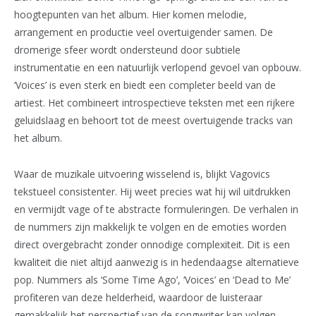
hoogtepunten van het album. Hier komen melodie,
arrangement en productie veel overtuigender samen. De
dromerige sfeer wordt ondersteund door subtiele
instrumentatie en een natuurlijk verlopend gevoel van opbouw.
‘Voices’ is even sterk en biedt een completer beeld van de
artiest. Het combineert introspectieve teksten met een rijkere
geluidslaag en behoort tot de meest overtuigende tracks van
het album.
Waar de muzikale uitvoering wisselend is, blijkt Vagovics
tekstueel consistenter. Hij weet precies wat hij wil uitdrukken
en vermijdt vage of te abstracte formuleringen. De verhalen in
de nummers zijn makkelijk te volgen en de emoties worden
direct overgebracht zonder onnodige complexiteit. Dit is een
kwaliteit die niet altijd aanwezig is in hedendaagse alternatieve
pop. Nummers als ‘Some Time Ago’, ‘Voices’ en ‘Dead to Me’
profiteren van deze helderheid, waardoor de luisteraar
gemakkelijk het perspectief van de songwriter kan volgen.