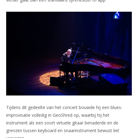
Tijdens dit gedeelte van het concert bouwde hij een blues-
improvisatie volledig in GeoShred op, waarbij hij het
instrument als een soort virtuele gitaar benaderde en de
grenzen tussen keyboard en snaarinstrument bewust liet