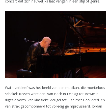
concert dat zich nauwelijks laat vangen in één stijl of genre.
Wat overbleef was het beeld van een muzikant die moeiteloos
schakelt tussen werelden. Van Bach in Leipzig tot Bowie in
digitale vorm, van klassieke vleugel tot iPad met GeoShred, en
van strak gecomponeerd tot volledig geïmproviseerd. Jordan