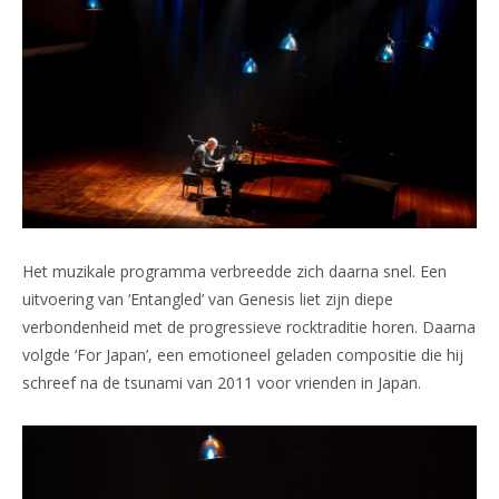
Het muzikale programma verbreedde zich daarna snel. Een
uitvoering van ‘Entangled’ van Genesis liet zijn diepe
verbondenheid met de progressieve rocktraditie horen. Daarna
volgde ‘For Japan’, een emotioneel geladen compositie die hij
schreef na de tsunami van 2011 voor vrienden in Japan.