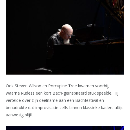
Ook Steven Wilson en Porcupine Tree kwamen voorbij,
waarna Rudess een kort Bach-geïnspireerd stuk speelde. Hij
vertelde over zijn deelname aan een Bachfestival en
benadrukte dat improvisatie zelfs binnen klassieke kaders altijd
aanwezig blijft.