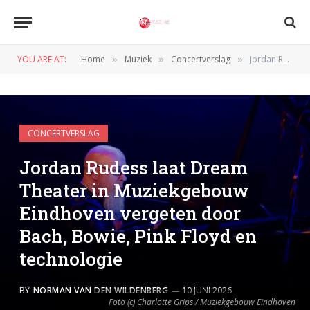
YOU ARE AT:
Home
Muziek
Concertverslag
Jordan Rudess laat Dream Theater in Muziekgebouw Eindhoven vergeten door Bach, Bowie, Pink Floyd en technologie
»
»
»
CONCERTVERSLAG
Jordan Rudess laat Dream
Theater in Muziekgebouw
Eindhoven vergeten door
Bach, Bowie, Pink Floyd en
technologie
BY
NORMAN VAN DEN WILDENBERG
10 JUNI 2026
Foto (c) Charlotte Grips / Muziekgebouw Eindhoven