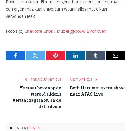
Rudess maakte in Eindhoven geen traditioneel concert, maar
een eigen muzikaal universum waarin alles met elkaar
verbonden leek.
Foto’s (c)
Charlotte Grips
/
Muziekgebouw Eindhoven
Facebook
Twitter
Pinterest
LinkedIn
Tumblr
Email
PREVIOUS ARTICLE
NEXT ARTICLE
Ye staat bovenop de
Beth Hart met extra show
wereld tijdens
naar AFAS Live
verjaardagsshow in de
Gelredome
RELATED
POSTS