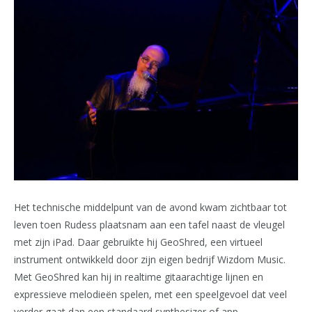
Het technische middelpunt van de avond kwam zichtbaar tot
leven toen Rudess plaatsnam aan een tafel naast de vleugel
met zijn iPad. Daar gebruikte hij GeoShred, een virtueel
instrument ontwikkeld door zijn eigen bedrijf Wizdom Music.
Met GeoShred kan hij in realtime gitaarachtige lijnen en
expressieve melodieën spelen, met een speelgevoel dat veel
verder gaat dan een standaard synthesizer of app.