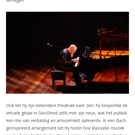
vervagen.
Ook liet hij zijn bekendere theatrale kant zien: hij bespeelde de
virtuele gitaar in GeoShred zelfs met zijn neus, wat het publiek
een mix van verbazing en amusement opleverde. In een Bach-
geïnspireerd arrangement liet hij horen hoe klassieke muziek