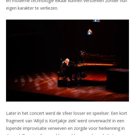
en moderne technologie elkaar kunnen versterken zonder hun
eigen karakter te verliezen.
Later in het concert werd de sfeer losser en speelser. Een kort
fragment van ‘Altijd is Kortjakje ziek’ werd onverwacht in een
lopende improvisatie verweven en zorgde voor herkenning in