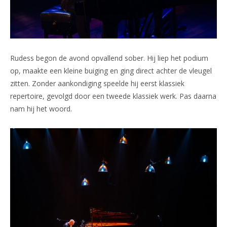
Rudess begon de avond opvallend sober. Hij liep het podium
op, maakte een kleine buiging en ging direct achter de vleugel
zitten. Zonder aankondiging speelde hij eerst klassiek
repertoire, gevolgd door een tweede klassiek werk. Pas daarna
nam hij het woord.