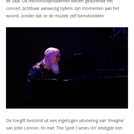
de zaal. De microfoonproblemen bleven gedurende het
concert zichtbaar aanwezig tijdens zijn momenten aan het
woord, zonder dat ze de muziek zelf beïnvloedden.
De toegift bestond uit een ingetogen uitvoering van ‘Imagine’
van John Lennon. En met ‘The Spirit Carries On’ eindigde een