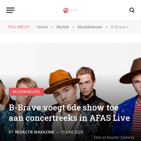
YOU ARE AT:
Home
Muziek
Muzieknieuws
B-Brave voegt 6de show toe aan concertreeks in AFAS Live
»
»
»
MUZIEKNIEUWS
B-Brave voegt 6de show toe
aan concertreeks in AFAS Live
BY
REDACTIE MAXAZINE
10 JUNI 2026
Foto (c) Kasimir Szekeres