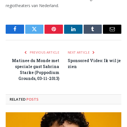
regiotheaters van Nederland.
Facebook
Twitter
Pinterest
LinkedIn
Tumblr
Email
PREVIOUS ARTICLE
NEXT ARTICLE
Matinee du Monde met
Sponsored Video: Ik wil je
speciale gast Sabrina
zien
Starke (Poppodium
Grounds, 03-11-2013)
RELATED
POSTS