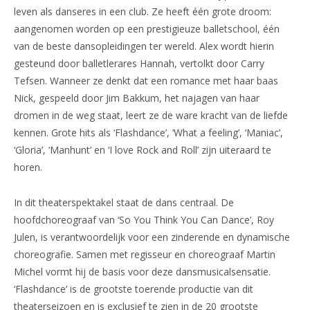
leven als danseres in een club. Ze heeft één grote droom:
aangenomen worden op een prestigieuze balletschool, één
van de beste dansopleidingen ter wereld. Alex wordt hierin
gesteund door balletlerares Hannah, vertolkt door Carry
Tefsen. Wanneer ze denkt dat een romance met haar baas
Nick, gespeeld door Jim Bakkum, het najagen van haar
dromen in de weg staat, leert ze de ware kracht van de liefde
kennen. Grote hits als ‘Flashdance’, ‘What a feeling’, ‘Maniac’,
‘Gloria’, ‘Manhunt’ en ‘I love Rock and Roll’ zijn uiteraard te
horen.
In dit theaterspektakel staat de dans centraal. De
hoofdchoreograaf van ‘So You Think You Can Dance’, Roy
Julen, is verantwoordelijk voor een zinderende en dynamische
choreografie. Samen met regisseur en choreograaf Martin
Michel vormt hij de basis voor deze dansmusicalsensatie.
‘Flashdance’ is de grootste toerende productie van dit
theaterseizoen en is exclusief te zien in de 20 grootste