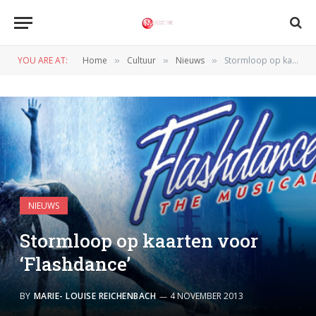
YOU ARE AT:
Home
Cultuur
Nieuws
Stormloop op kaarten voor ‘Flashdance’
»
»
»
NIEUWS
Stormloop op kaarten voor
‘Flashdance’
BY
MARIE- LOUISE REICHENBACH
4 NOVEMBER 2013