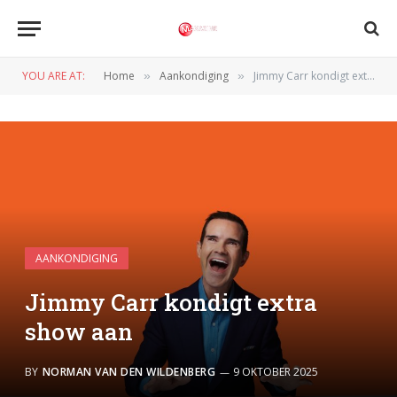
YOU ARE AT:
Home
Aankondiging
Jimmy Carr kondigt extra show aan
»
»
AANKONDIGING
Jimmy Carr kondigt extra
show aan
BY
NORMAN VAN DEN WILDENBERG
9 OKTOBER 2025