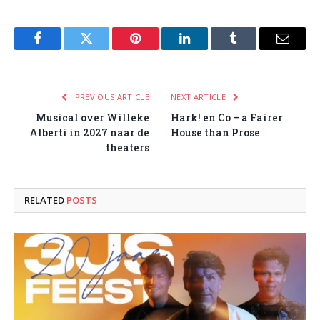
Facebook
Twitter
Pinterest
LinkedIn
Tumblr
Email
PREVIOUS ARTICLE
NEXT ARTICLE
Musical over Willeke
Hark! en Co – a Fairer
Alberti in 2027 naar de
House than Prose
theaters
RELATED
POSTS