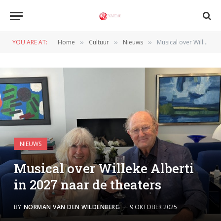
YOU ARE AT:
Home
Cultuur
Nieuws
Musical over Willeke Alberti in 2027 naar de theaters
»
»
»
NIEUWS
Musical over Willeke Alberti
in 2027 naar de theaters
BY
NORMAN VAN DEN WILDENBERG
9 OKTOBER 2025