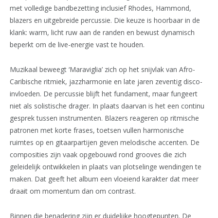
met volledige bandbezetting inclusief Rhodes, Hammond,
blazers en uitgebreide percussie. Die keuze is hoorbaar in de
klank: warm, licht ruw aan de randen en bewust dynamisch
beperkt om de live-energie vast te houden.
Muzikaal beweegt ‘Maraviglia’ zich op het snijvlak van Afro-
Caribische ritmiek, jazzharmonie en late jaren zeventig disco-
invloeden. De percussie blijft het fundament, maar fungeert
niet als solistische drager. In plaats daarvan is het een continu
gesprek tussen instrumenten. Blazers reageren op ritmische
patronen met korte frases, toetsen vullen harmonische
ruimtes op en gitaarpartijen geven melodische accenten. De
composities zijn vaak opgebouwd rond grooves die zich
geleidelijk ontwikkelen in plaats van plotselinge wendingen te
maken. Dat geeft het album een vloeiend karakter dat meer
draait om momentum dan om contrast.
Binnen die benadering zijn er duidelijke hoogtepunten. De