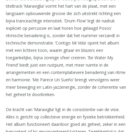
titeltrack ‘Maraviglia’ vormt het hart van de plaat, met een
langzaam opbouwende groove die zich uitstrekt richting een
bijna tranceachtige intensiteit. ‘Drum Flow’ legt de nadruk
expliciet op percussie en laat horen hoe gelaagd Posos’
ritmische benadering is, zonder dat het nummer verzandt in
technische demonstratie. ‘Contigo Mi Vida’ opent het album
met een lichtere toon, waarin gitaar en blazers een
toegankelijke, bijna zonnige sfeer creëren. ‘Be Water My
Friend’ biedt juist een rustpunt, met meer ruimte in de
arrangementen en een contemplatievere benadering van ritme
en harmonie. ‘Me Parece Un Sueño’ brengt vervolgens weer
meer beweging en Latin-jazzenergie, zonder de coherentie van
het geheel te doorbreken.
De kracht van ‘Maraviglia’ ligt in de consistentie van de visie.
Alles is gericht op collectieve energie en fysieke betrokkenheid.
Het album functioneert daardoor goed als geheel, zeker in een
livecontext of bij geconcentreerd luisteren. Tegelijkertijd is dat