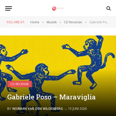
YOU ARE AT:
Home
Muziek
CD Recensie
Gabriele Poso – Maraviglia
»
»
»
CD RECENSIE
Gabriele Poso – Maraviglia
BY
NORMAN VAN DEN WILDENBERG
15 JUNI 2026