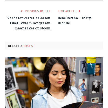
PREVIOUS ARTICLE
NEXT ARTICLE
Verhalenverteller Jason
Bebe Rexha – Dirty
Isbell kwam langzaam
Blonde
maar zeker op stoom
RELATED
POSTS