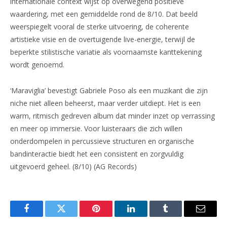
internationale context wijst op overwegend positieve
waardering, met een gemiddelde rond de 8/10. Dat beeld
weerspiegelt vooral de sterke uitvoering, de coherente
artistieke visie en de overtuigende live-energie, terwijl de
beperkte stilistische variatie als voornaamste kanttekening
wordt genoemd.
‘Maraviglia’ bevestigt Gabriele Poso als een muzikant die zijn
niche niet alleen beheerst, maar verder uitdiept. Het is een
warm, ritmisch gedreven album dat minder inzet op verrassing
en meer op immersie. Voor luisteraars die zich willen
onderdompelen in percussieve structuren en organische
bandinteractie biedt het een consistent en zorgvuldig
uitgevoerd geheel. (8/10) (AG Records)
Facebook
Twitter
Pinterest
LinkedIn
Tumblr
Email