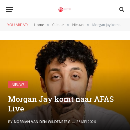
YOU ARE AT:
Home
Cultuur
Nieuws
Morgan Jay komt naar AFAS Live
»
»
»
NIEUWS
Morgan Jay komt naar AFAS
Live
BY
NORMAN VAN DEN WILDENBERG
26 MEI 2026