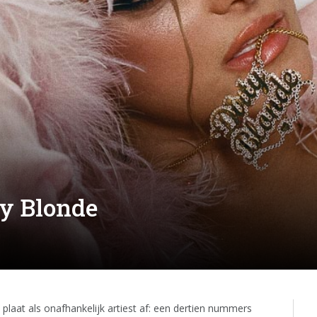
ty Blonde
 plaat als onafhankelijk artiest af: een dertien nummers