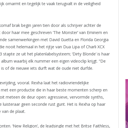
jk omarmt en tegelijk te vaak terugvalt in de veiligheid
maf brak begin jaren tien door als schrijver achter de
 door haar mee geschreven ‘The Monster’ van Eminem en
ende samenwerkingen met David Guetta en Florida Georgia
ie nooit helemaal in het rijtje van Dua Lipa of Charli XCX
stapte ze uit het platenlabelsysteem; ‘Dirty Blonde’ is haar
l album waarbij elk nummer een eigen videoclip krijgt. “De
is of de nieuwe iets durft wat de oude niet durfde.
vrijding, vooral. Rexha laat het radiovriendelijke
, met een productie die in haar beste momenten scherp en
ooit meteen de deur open: agressieve, vervormde synths,
 luisteraar geen seconde rust gunt. Het is Rexha op haar
 van de plaat.
onten. ‘New Religion’, de leadsingle met het Britse Faithless,