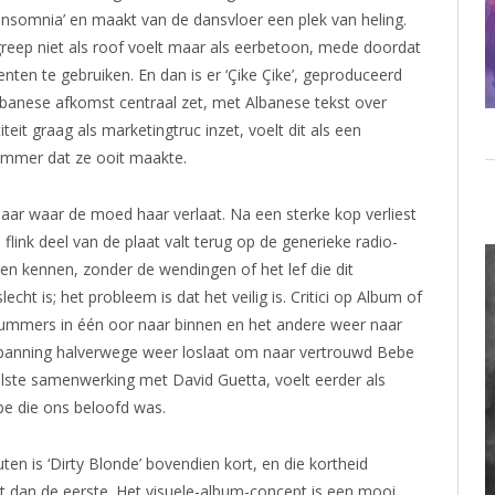
Insomnia’ en maakt van de dansvloer een plek van heling.
greep niet als roof voelt maar als eerbetoon, mede doordat
en te gebruiken. En dan is er ‘Çike Çike’, geproduceerd
lbanese afkomst centraal zet, met Albanese tekst over
it graag als marketingtruc inzet, voelt dit als een
nummer dat ze ooit maakte.
aar waar de moed haar verlaat. Na een sterke kop verliest
 flink deel van de plaat valt terug op de generieke radio-
ien kennen, zonder de wendingen of het lef die dit
cht is; het probleem is dat het veilig is. Critici op Album of
 nummers in één oor naar binnen en het andere weer naar
spanning halverwege weer loslaat om naar vertrouwd Bebe
veelste samenwerking met David Guetta, voelt eerder als
ebe die ons beloofd was.
n is ‘Dirty Blonde’ bovendien kort, en die kortheid
t dan de eerste. Het visuele-album-concept is een mooi