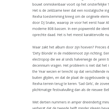
bouwt onmiskenbaar voort op het onsterfelijke ‘
Het is de zeldzame keer dat een nostalgische in
Rexha toestemming kreeg om de originele element
door DJ Snake, waarop ze voor het eerst haar A
moderne 808-bassen. In een popwereld die identite
oprechte daad. Het is het meest karaktervolle 
Waar zakt het album door zijn hoeven? Precies d
‘Dirty Blonde’ in de middenmoot zijn richting. Een
electropop die we al sinds halverwege de jaren t
decennium vragen. Het probleem is niet dat het sle
the Year wezen er terecht op dat verschillende
buiten glijden, en dat de plaat de opgebouwde 
Rexha-terrein terug te keren. ‘Sad Girls’, de zo
plichtmatige festivalvulling dan als de nieuwe B
Met dertien nummers in amper drieëndertig minute
verbergt dat de tweede helft minder ideeën beva