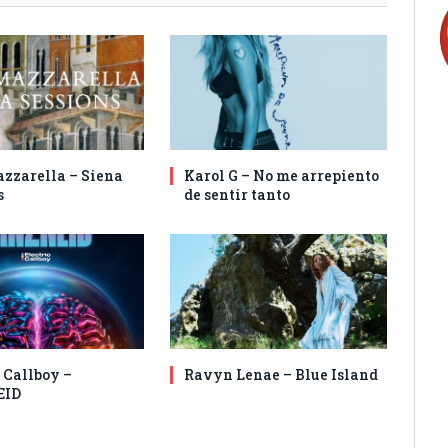
zzarella – Siena
Karol G – No me arrepiento
s
de sentir tanto
 Callboy –
Ravyn Lenae – Blue Island
EID