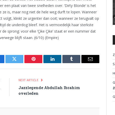
er een plaat van twee snelheden over. ‘Dirty Blonde’ is het
 wie ze is, maar nog niet de hele weg durft te lopen. Wanneer
t volgt, klinkt ze urgenter dan ooit; wanneer ze terugvalt op
ijd de underdog bleef. Het is vermoedelijk haar sterkste
er de sprong: voor elke ‘Çike Çike’ staat er een nummer dat
erwege blijft staan. (6/10) (Empire)
Z
cebook
Twitter
Pinterest
LinkedIn
Tumblr
Email
S
H
E
NEXT ARTICLE
G
a
Jazzlegende Abdullah Ibrahim
g
overleden
G