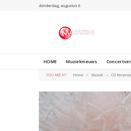
donderdag, augustus 6
HOME
Muzieknieuws
Concertve
YOU ARE AT:
Home
Muziek
CD Recensi
»
»