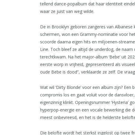
tellend dance-popalbum dat haar identiteit eindeli
waar ze juist van weg wilde.
De in Brooklyn geboren zangeres van Albanese ko
schermen, won een Grammy-nominatie voor het
scoorde daarna eigen hits en miljoenen-stream
Line. Toch bleef ze altijd de underdog, de naam d
terechtkwam. Na het major-album ‘Bebe’ uit 2023 
eerste worp in vrijheid, gepresenteerd als visuee
oude Bebe is dood”, verklaarde ze zelf. De vraag 
Wat wil ‘Dirty Blonde’ voor een album zijn? Een be
compromis los en gaat voluit voor de dansvloer
eigenzinnig klinkt. Openingsnummer ‘Hysteria’ g
hyperpop-energie en een vocale bewerking die de
meest onbevreesd, en het is de helderste belofte
Die belofte wordt het sterkst ingelost op twee fr