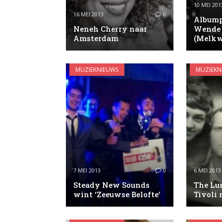
10 MEI 201
16 MEI 2013
0
Albump
Neneh Cherry naar
Wende 
Amsterdam
(Melkw
MUZIEKNIEUWS
MUZIEKN
7 MEI 2013
0
6 MEI 2013
Steady New Sounds
The Lu
wint ‘Zeeuwse Belofte’
Tivoli