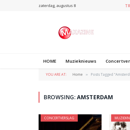
zaterdag, augustus 8
T
HOME
Muzieknieuws
Concertve
YOU ARE AT:
Home
Posts Tagged "Amsterd
»
BROWSING:
AMSTERDAM
CONCERTVERSLAG
MUZIEKN