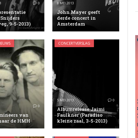
3
0
8 MEI 2013
0
resentatie
John Mayer geeft
Snijders
derde concert in
eg, 9-5-2013)
Amsterdam
IEUWS
CONCERTVERSLAG
5 MEI 2013
0
0
Albumrelease Jaimi
mineers van
Faulkner (Paradiso
 naar de HMH
kleine zaal, 3-5-2013)