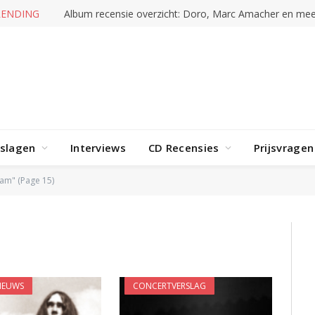
RENDING
Album recensie overzicht: Doro, Marc Amacher en mee
rslagen
Interviews
CD Recensies
Prijsvragen
am" (Page 15)
IEUWS
CONCERTVERSLAG