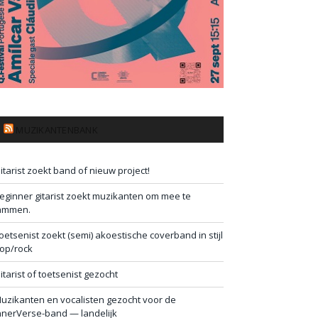
MUZIKANTENBANK
itarist zoekt band of nieuw project!
eginner gitarist zoekt muzikanten om mee te
ammen.
oetsenist zoekt (semi) akoestische coverband in stijl
op/rock
itarist of toetsenist gezocht
uzikanten en vocalisten gezocht voor de
nnerVerse-band — landelijk