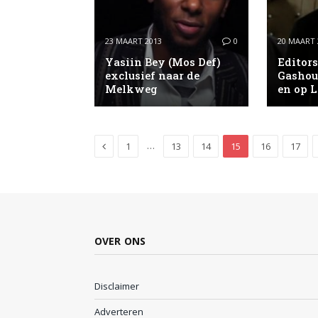
23 MAART 2013
0
20 MAART 
Yasiin Bey (Mos Def)
Editor
exclusief naar de
Gashou
Melkweg
en op 
Previous
…
1
13
14
15
16
17
OVER ONS
Disclaimer
Adverteren