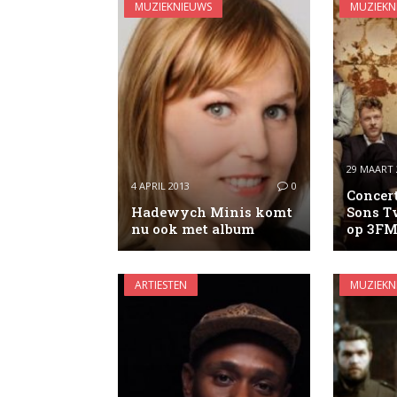
MUZIEKNIEUWS
MUZIEKN
29 MAART 
4 APRIL 2013
0
Concer
Hadewych Minis komt
Sons T
nu ook met album
op 3F
ARTIESTEN
MUZIEKN