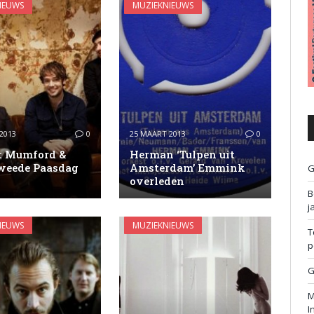
IEUWS
MUZIEKNIEUWS
2013
0
25 MAART 2013
0
t Mumford &
Herman ‘Tulpen uit
weede Paasdag
Amsterdam’ Emmink
G
M
overleden
B
j
IEUWS
MUZIEKNIEUWS
T
p
G
M
I