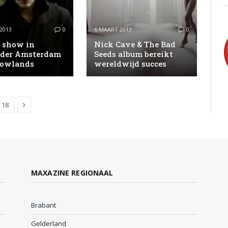
2013
0
6 MAART 2013
0
s show in
Nick Cave & The Bad
der Amsterdam
Seeds album bereikt
Lowlands
wereldwijd succes
Next
18
MAXAZINE REGIONAAL
Brabant
Gelderland