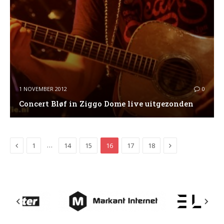
1 NOVEMBER 2012
0
Concert Bløf in Ziggo Dome live uitgezonden
Previous
Next
…
1
14
15
16
17
18