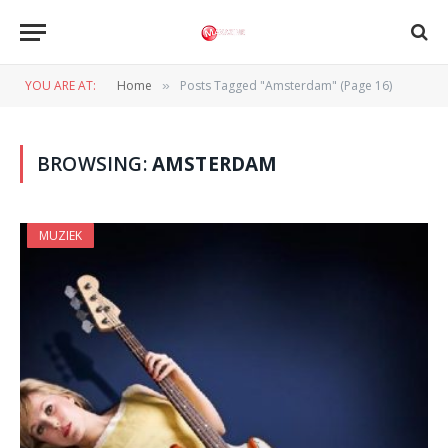
YOU ARE AT:
Home
Posts Tagged "Amsterdam" (Page 16)
»
BROWSING:
AMSTERDAM
MUZIEK