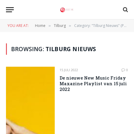
YOU ARE AT:
Home
Tilburg
Category: "Tilburg Nieuws" (Page 41)
»
»
BROWSING:
TILBURG NIEUWS
15 JULI 2022
0
De nieuwe New Music Friday
Maxazine Playlist van 15 juli
2022