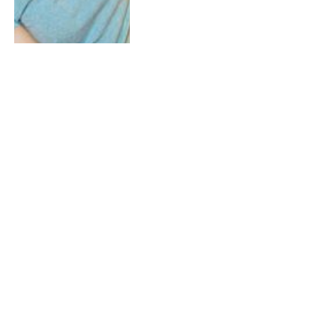
18 JUNI 2022
0
De nieuwe Maxazine
Connaisseurs List van 18 juni
2022