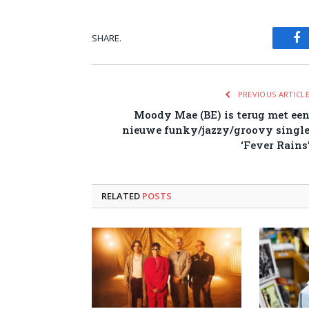
SHARE.
Fa
PREVIOUS ARTICL
Moody Mae (BE) is terug met ee
nieuwe funky/jazzy/groovy singl
‘Fever Rains
RELATED
POSTS