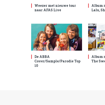
Weezer met nieuwe tour
Album r
naar AFAS Live
Lalu, S
De ABBA
Album r
Cover/Sample/Parodie Top
The Swe
10