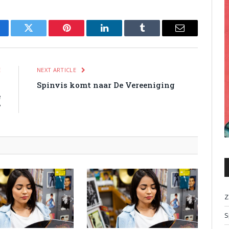
cebook
Twitter
Pinterest
LinkedIn
Tumblr
Email
E
NEXT ARTICLE
n
Spinvis komt naar De Vereeniging
e
’
Z
S