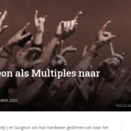
on als Multiples naar
EMBER 2020
Foto (c) 
eedy J en Surgeon om hun hardware-gedreven-set naar het