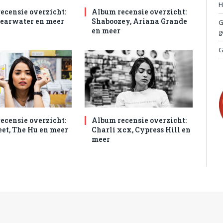
H
ecensie overzicht:
Album recensie overzicht:
hearwater en meer
Shaboozey, Ariana Grande
G
en meer
g
G
ecensie overzicht:
Album recensie overzicht:
et, The Hu en meer
Charli xcx, Cypress Hill en
meer