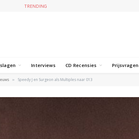
TRENDING
Jerney Kaagman overleden
rslagen
Interviews
CD Recensies
Prijsvragen
ieuws
Speedy J en Surgeon als Multiples naar 013
»