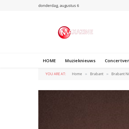
donderdag, augustus 6
HOME
Muzieknieuws
Concertve
YOU ARE AT:
Home
Brabant
Brabant N
»
»