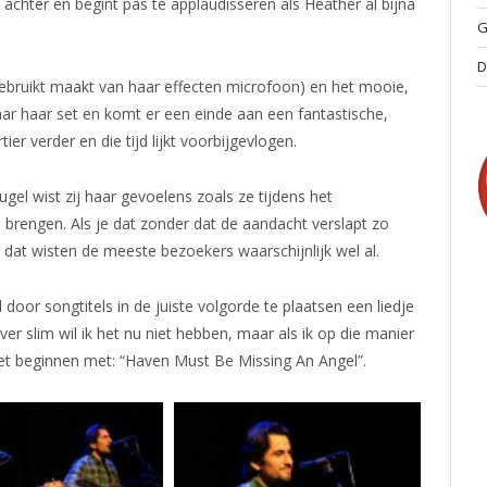
 achter en begint pas te applaudisseren als Heather al bijna
G
D
gebruikt maakt van haar effecten microfoon) en het mooie,
ar haar set en komt er een einde aan een fantastische,
er verder en die tijd lijkt voorbijgevlogen.
ugel wist zij haar gevoelens zoals ze tijdens het
e brengen. Als je dat zonder dat de aandacht verslapt zo
 dat wisten de meeste bezoekers waarschijnlijk wel al.
l door songtitels in de juiste volgorde te plaatsen een liedje
ver slim wil ik het nu niet hebben, maar als ik op die manier
het beginnen met: “Haven Must Be Missing An Angel”.