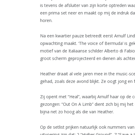
is tevens de afsluiter van zijn korte optreden w
een prima set neer en maakt op mij de indruk dat
horen.
Na een kwartier pauze betreedt eerst Arnulf Li
opwachting maakt. ‘The voice of Bermuda’ is gek
motief van de Italiaanse schilder Alberto di Fabi
groot scherm geprojecteerd en dienen als acht
Heather draait al vele jaren mee in the music-sc
gehad, zoals deze avond blijkt. Ze oogt jong en 
Zij opent met “Heal”, waarbij Arnulf haar op de c
gezongen: “Out On A Limb” dient zich bij mij het
bijna net zo hoog als die van Heather.
Op de setlist prijken natuurlijk ook nummers van
uitvoering zijn dat: 2 “Higher Ground”, 7 “Save