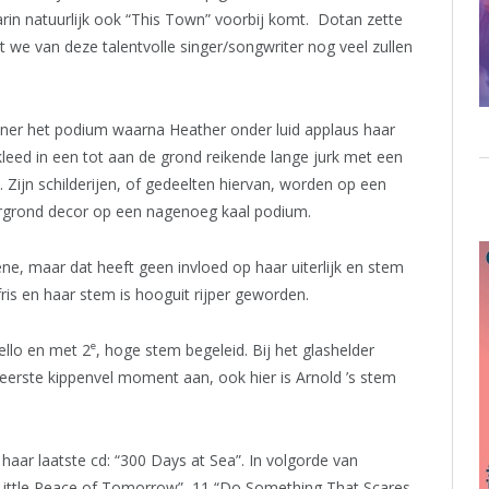
aarin natuurlijk ook “This Town” voorbij komt. Dotan zette
 we van deze talentvolle singer/songwriter nog veel zullen
ndner het podium waarna Heather onder luid applaus haar
leed in een tot aan de grond reikende lange jurk met een
o. Zijn schilderijen, of gedeelten hiervan, worden op een
ergrond decor op een nagenoeg kaal podium.
ene, maar dat heeft geen invloed op haar uiterlijk en stem
fris en haar stem is hooguit rijper geworden.
e
ello en met 2
, hoge stem begeleid. Bij het glashelder
 eerste kippenvel moment aan, ook hier is Arnold ’s stem
 haar laatste cd: “300 Days at Sea”. In volgorde van
 a Little Peace of Tomorrow”, 11 “Do Something That Scares