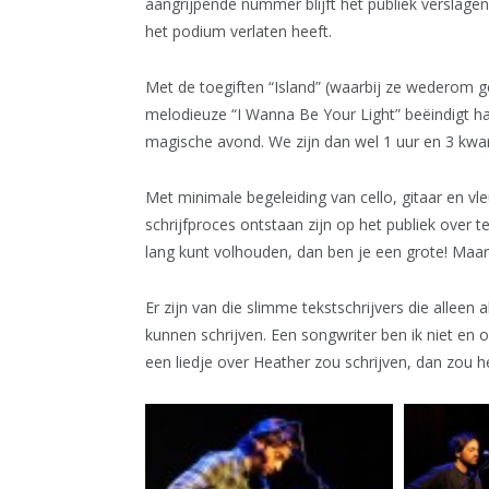
aangrijpende nummer blijft het publiek verslagen
het podium verlaten heeft.
Met de toegiften “Island” (waarbij ze wederom 
melodieuze “I Wanna Be Your Light” beëindigt ha
magische avond. We zijn dan wel 1 uur en 3 kwarti
Met minimale begeleiding van cello, gitaar en vle
schrijfproces ontstaan zijn op het publiek over t
lang kunt volhouden, dan ben je een grote! Maar
Er zijn van die slimme tekstschrijvers die alleen a
kunnen schrijven. Een songwriter ben ik niet en o
een liedje over Heather zou schrijven, dan zou 