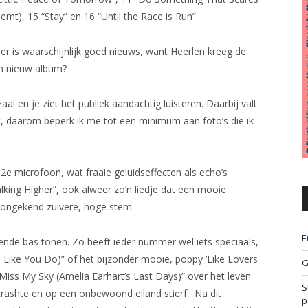
emt), 15 “Stay” en 16 “Until the Race is Run”.
er is waarschijnlijk goed nieuws, want Heerlen kreeg de
en nieuw album?
aal en je ziet het publiek aandachtig luisteren. Daarbij valt
t, daarom beperk ik me tot een minimum aan foto’s die ik
2e microfoon, wat fraaie geluidseffecten als echo’s
king Higher”, ook alweer zo’n liedje dat een mooie
e ongekend zuivere, hoge stem.
E
lende bas tonen. Zo heeft ieder nummer wel iets speciaals,
 Like You Do)” of het bijzonder mooie, poppy ‘Like Lovers
G
“I Miss My Sky (Amelia Earhart’s Last Days)” over het leven
S
 crashte en op een onbewoond eiland stierf. Na dit
p