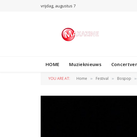
vrijdag, augustus 7
HOME
Muzieknieuws
Concertve
YOU ARE AT:
Home
Festival
Bospop
»
»
»