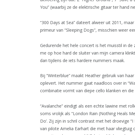
You” (waarbij ze de elektrische gitaar ter hand ne
“300 Days at Sea” dateert alweer uit 2011, maar 
primeur van “Sleeping Dogs”, misschien weer e
Gedurende het hele concert is het muisstil in de z
me op hoe hard de sluiter van mijn camera klink
dan tijdens de iets hardere nummers maak.
Bij “Winterblue” maakt Heather gebruik van haar 
oplevert. Het nummer gaat naadloos over in “Wal
combinatie vormt van diepe cello klanken en di
“Avalanche” eindigt als een echte lawine met rol
soms vrolijk als “London Rain (Nothing Heals Me
Do’. Zij zijn in schril contrast met het droevige 
van pilote Amelia Earhart die met haar vliegtuig