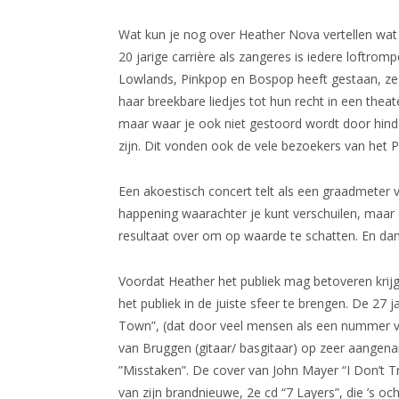
Wat kun je nog over Heather Nova vertellen wat 
20 jarige carrière als zangeres is iedere loftromp
Lowlands, Pinkpop en Bospop heeft gestaan, ze
haar breekbare liedjes tot hun recht in een theate
maar waar je ook niet gestoord wordt door hind
zijn. Dit vonden ook de vele bezoekers van het 
Een akoestisch concert telt als een graadmeter v
happening waarachter je kunt verschuilen, maar o
resultaat over om op waarde te schatten. En dan 
Voordat Heather het publiek mag betoveren kri
het publiek in de juiste sfeer te brengen. De 27
Town”, (dat door veel mensen als een nummer 
van Bruggen (gitaar/ basgitaar) op zeer aangenam
”Misstaken”. De cover van John Mayer “I Don’t T
van zijn brandnieuwe, 2e cd “7 Layers”, die ’s o