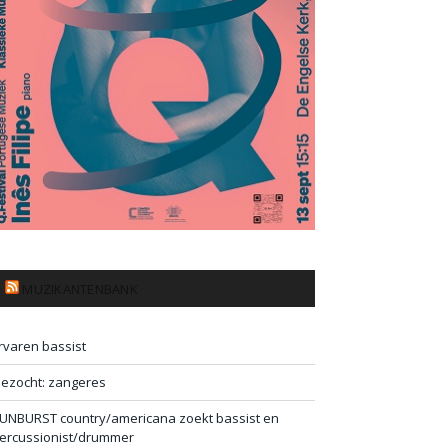
MUZIKANTENBANK
rvaren bassist
ezocht: zangeres
UNBURST country/americana zoekt bassist en
ercussionist/drummer