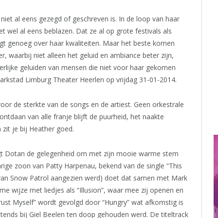
niet al eens gezegd of geschreven is. In de loop van haar
et wel al eens beblazen. Dat ze al op grote festivals als
gt genoeg over haar kwaliteiten. Maar het beste komen
r, waarbij niet alleen het geluid en ambiance beter zijn,
erlijke geluiden van mensen die niet voor haar gekomen
Parkstad Limburg Theater Heerlen op vrijdag 31-01-2014.
oor de sterkte van de songs en de artiest. Geen orkestrale
ntdaan van alle franje blijft de puurheid, het naakte
zit je bij Heather goed.
jgt Dotan de gelegenheid om met zijn mooie warme stem
 jarige zoon van Patty Harpenau, bekend van de single “This
van Snow Patrol aangezien werd) doet dat samen met Mark
e wijze met liedjes als “Illusion”, waar mee zij openen en
rust Myself” wordt gevolgd door “Hungry” wat afkomstig is
chtends bij Giel Beelen ten doop gehouden werd. De titeltrack