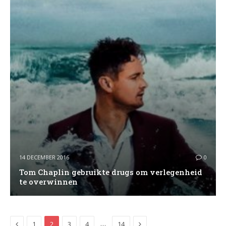
14 DECEMBER 2016
0
Tom Chaplin gebruikte drugs om verlegenheid
te overwinnen
Previous
Next
…
1
2
3
4
14