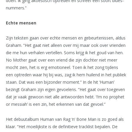
doen. Ik ging akoestisch optreden en schreef een soort blues-
nummers.”
Echte mensen
Zijn teksten gaan over echte mensen en gebeurtenissen, aldus
Graham. “Het gaat niet alleen over mij maar ook over vrienden
die me hun verhalen vertellen. Soms krijg ik het goud van hen.
No Mother gaat over een vriend die zijn dochter niet meer
mocht zien, het is erg emotioneel. Toen ik het zong tijdens
een optreden waar hij bij was, zag ik hem huilend in het publiek
staan. Dat was een bijzonder moment.” In de hit ‘Human’
bezingt Graham zijn eigen gevoelens. “Het gaat over toegeven
dat je vaak gewoon niet alle antwoorden hebt. ‘I’m no prophet
or messiah’ is een zin, het erkennen van dat gevoel.”
Het debuutalbum Human van Rag ‘n’ Bone Man is zo goed als
klaar. “Het moeilijkste is de definitieve tracklist bepalen. De