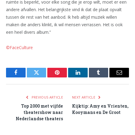
ruimte is beperkt, voor elke song die je erop wilt, moet er een
andere afvallen. Het belangrijkste vind ik dat de plaat opvalt
tussen de rest van het aanbod. Ik heb altijd muziek willen
maken die anders klinkt, ik wil mensen verrassen. Het is ook
een heel divers album.”
©FaceCulture
Facebook
Twitter
Pinterest
LinkedIn
Tumblr
Email
PREVIOUS ARTICLE
NEXT ARTICLE
Top 2000 met vijfde
Kijktip: Amy en Vrienten,
theatershow naar
Kooymans en De Groot
Nederlandse theaters