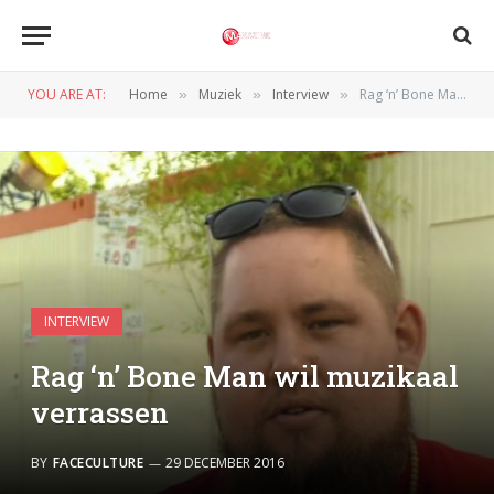
YOU ARE AT:
Home
Muziek
Interview
Rag ‘n’ Bone Man wil muzikaal verrassen
»
»
»
INTERVIEW
Rag ‘n’ Bone Man wil muzikaal
verrassen
BY
FACECULTURE
29 DECEMBER 2016