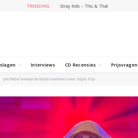
TRENDING
Hit-producer William Orbit overleden
rslagen
Interviews
CD Recensies
Prijsvragen
Jett Rebel bewaarde beste nummers voor Super Pop
»