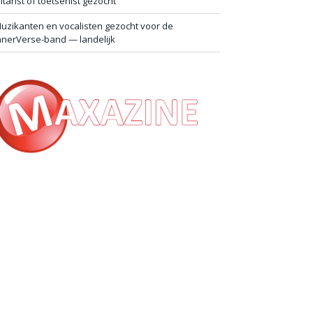
itarist of toetsenist gezocht
uzikanten en vocalisten gezocht voor de
nnerVerse-band — landelijk