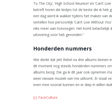
To The City’, ‘High School Reunion’ en ‘Can’t Liv
betreft horen die liedjes tot de beste die ik he
een dag werd ik wakker tijdens het maken van de
vertellen hoe persoonlijk ‘Can’t Live Without You
niks meer aan toevoegen. Het komt belachelijk dic
uitvoering voor heb gevonden.”
Honderden nummers
Wie denkt dat Jett Rebel na drie albums binnen ee
dit moment nog steeds honderden nummers om o
albums bezig. Die ga ik dit jaar ook opnemen ma
weer nieuwe muziek van me uitkomt. Er staat vee
even mee vooruit kunnen en er diep in willen duik
(c) FaceCulture