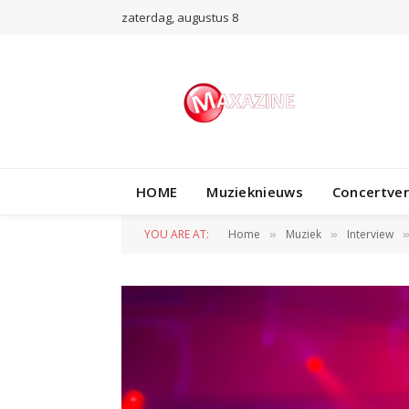
zaterdag, augustus 8
HOME
Muzieknieuws
Concertve
YOU ARE AT:
Home
Muziek
Interview
»
»