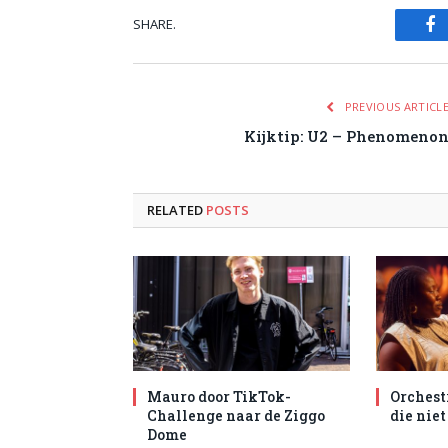
SHARE.
Fa
PREVIOUS ARTICL
Kijktip: U2 – Phenomeno
RELATED
POSTS
Mauro door TikTok-
Orchest
Challenge naar de Ziggo
die nie
Dome