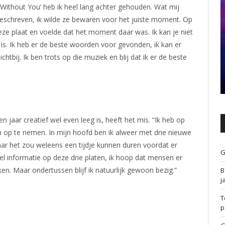
e Without You’ heb ik heel lang achter gehouden. Wat mij
b geschreven, ik wilde ze bewaren voor het juiste moment. Op
ze plaat en voelde dat het moment daar was. Ik kan je niet
’ is. Ik heb er de beste woorden voor gevonden, ik kan er
htbij. Ik ben trots op die muziek en blij dat ik er de beste
n jaar creatief wel even leeg is, heeft het mis. “Ik heb op
p te nemen. In mijn hoofd ben ik alweer met drie nieuwe
ar het zou weleens een tijdje kunnen duren voordat er
G
l informatie op deze drie platen, ik hoop dat mensen er
en. Maar ondertussen blijf ik natuurlijk gewoon bezig.”
B
j
T
p