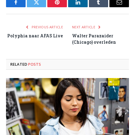
Facebook
Twitter
Pinterest
LinkedIn
Tumblr
Email
PREVIOUS ARTICLE
NEXT ARTICLE
Polyphia naar AFAS Live
Walter Parazaider
(Chicago) overleden
RELATED
POSTS