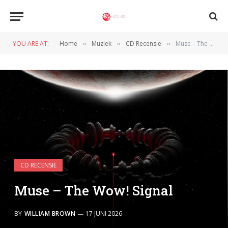
YOU ARE AT:
Home
Muziek
CD Recensie
Muse – The Wow! Signal
»
»
»
CD RECENSIE
Muse – The Wow! Signal
BY
WILLIAM BROWN
17 JUNI 2026