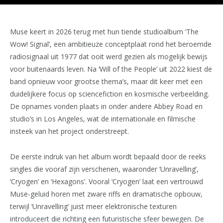
Muse keert in 2026 terug met hun tiende studioalbum ‘The
Wow! Signal’, een ambitieuze conceptplaat rond het beroemde
radiosignaal uit 1977 dat ooit werd gezien als mogelijk bewijs
voor buitenaards leven. Na ‘Will of the People’ uit 2022 kiest de
band opnieuw voor grootse thema’s, maar dit keer met een
duidelijkere focus op sciencefiction en kosmische verbeelding.
De opnames vonden plaats in onder andere Abbey Road en
studio’s in Los Angeles, wat de internationale en filmische
insteek van het project onderstreept.
De eerste indruk van het album wordt bepaald door de reeks
singles die vooraf zijn verschenen, waaronder ‘Unravelling’,
‘Cryogen’ en ‘Hexagons’. Vooral ‘Cryogen’ laat een vertrouwd
Muse-geluid horen met zware riffs en dramatische opbouw,
terwijl ‘Unravelling’ juist meer elektronische texturen
introduceert die richting een futuristische sfeer bewegen. De