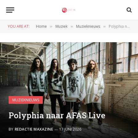
YOU ARE AT:
Home
Muziek
Muzieknieuws
Polyphia naar AFAS Live
»
»
»
MUZIEKNIEUWS
Polyphia naar AFAS Live
BY
REDACTIE MAXAZINE
17 JUNI 2026