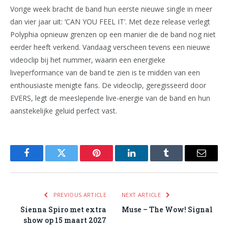
Vorige week bracht de band hun eerste nieuwe single in meer
dan vier jaar uit: ‘CAN YOU FEEL IT’. Met deze release verlegt
Polyphia opnieuw grenzen op een manier die de band nog niet
eerder heeft verkend. Vandaag verscheen tevens een nieuwe
videoclip bij het nummer, waarin een energieke
liveperformance van de band te zien is te midden van een
enthousiaste menigte fans. De videoclip, geregisseerd door
EVERS, legt de meeslepende live-energie van de band en hun
aanstekelijke geluid perfect vast.
Facebook
Twitter
Pinterest
LinkedIn
Tumblr
Email
PREVIOUS ARTICLE
NEXT ARTICLE
Sienna Spiro met extra
Muse – The Wow! Signal
show op 15 maart 2027