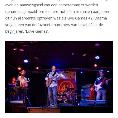
even de aanwezigheid van een cameraman; er werden
opnames gemaakt om een promotiefilm te maken aangezien
dit hun allereerste optreden was als Live Games 42. Daarna
volgde een van de favoriete nummers van Level 42 uit de
beginjaren, ‘Love Games’.