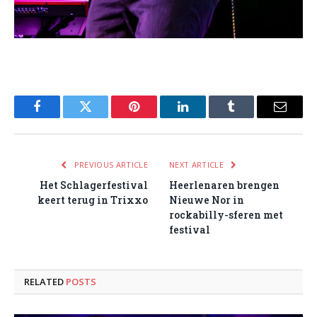
Facebook
Twitter
Pinterest
LinkedIn
Tumblr
Email
PREVIOUS ARTICLE
NEXT ARTICLE
Het Schlagerfestival
Heerlenaren brengen
keert terug in Trixxo
Nieuwe Nor in
rockabilly-sferen met
festival
RELATED
POSTS