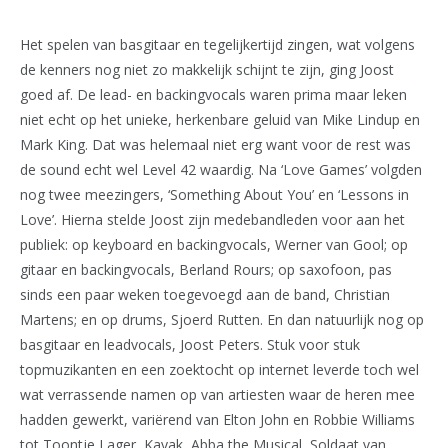
Het spelen van basgitaar en tegelijkertijd zingen, wat volgens
de kenners nog niet zo makkelijk schijnt te zijn, ging Joost
goed af. De lead- en backingvocals waren prima maar leken
niet echt op het unieke, herkenbare geluid van Mike Lindup en
Mark King. Dat was helemaal niet erg want voor de rest was
de sound echt wel Level 42 waardig. Na ‘Love Games’ volgden
nog twee meezingers, ‘Something About You’ en ‘Lessons in
Love’. Hierna stelde Joost zijn medebandleden voor aan het
publiek: op keyboard en backingvocals, Werner van Gool; op
gitaar en backingvocals, Berland Rours; op saxofoon, pas
sinds een paar weken toegevoegd aan de band, Christian
Martens; en op drums, Sjoerd Rutten. En dan natuurlijk nog op
basgitaar en leadvocals, Joost Peters. Stuk voor stuk
topmuzikanten en een zoektocht op internet leverde toch wel
wat verrassende namen op van artiesten waar de heren mee
hadden gewerkt, variërend van Elton John en Robbie Williams
tot Toontje Lager, Kayak, Abba the Musical, Soldaat van