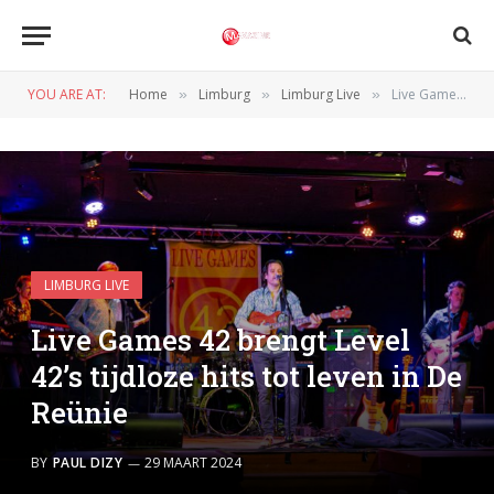
YOU ARE AT:
Home
Limburg
Limburg Live
Live Games 42 brengt Level 42’s tijdloze hits tot leven in De Reünie
»
»
»
LIMBURG LIVE
Live Games 42 brengt Level
42’s tijdloze hits tot leven in De
Reünie
BY
PAUL DIZY
29 MAART 2024