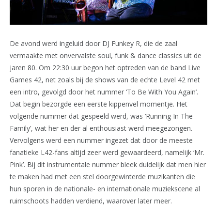
De avond werd ingeluid door DJ Funkey R, die de zaal
vermaakte met onvervalste soul, funk & dance classics uit de
jaren 80. Om 22:30 uur begon het optreden van de band Live
Games 42, net zoals bij de shows van de echte Level 42 met
een intro, gevolgd door het nummer ‘To Be With You Again’.
Dat begin bezorgde een eerste kippenvel momentje. Het
volgende nummer dat gespeeld werd, was ‘Running In The
Family’, wat her en der al enthousiast werd meegezongen.
Vervolgens werd een nummer ingezet dat door de meeste
fanatieke L42-fans altijd zeer werd gewaardeerd, namelijk ‘Mr.
Pink’. Bij dit instrumentale nummer bleek duidelijk dat men hier
te maken had met een stel doorgewinterde muzikanten die
hun sporen in de nationale- en internationale muziekscene al
ruimschoots hadden verdiend, waarover later meer.