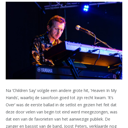
Na ‘Children Say’ volgde een andere grote hit, ‘Heaven In My
Hands’, waarbij de saxofoon goed tot zijn recht kwam. ‘It’s
Over’ was de eerste ballad in de setlist en gezien het feit dat
deze door velen van begin tot eind werd meegezongen, was
dat een van de favorieten van het aanwezige publiek. De
zanger en bassist van de band, Joost Peters, verklaarde nog